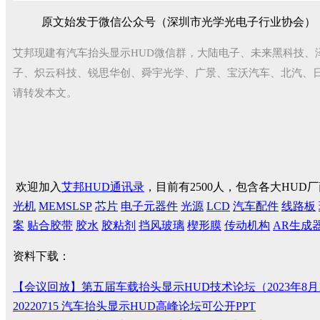
原文始发于微信公众号（深圳市光学光电子行业协会）
艾邦现建有汽车抬头显示HUD微信群，大陆电子、未来黑科技、
子、炽云科技、锐思华创、舜宇光学、广景、宝沃汽车、北汽、
请转发本文。
欢迎加入
艾邦HUD通讯录
，目前有2500人，包含各大HU
光机
MEMSLSP
芯片
电子元器件
光源
LCD
汽车配件
线路板
案
贴合胶带
胶水
胶粘剂
挡风玻璃
楔形膜
传动机构
AR生成
资料下载：
【会议回放】第五届车载抬头显示HUD技术论坛（2023年8月
20220715 汽车抬头显示HUD高峰论坛可公开PPT