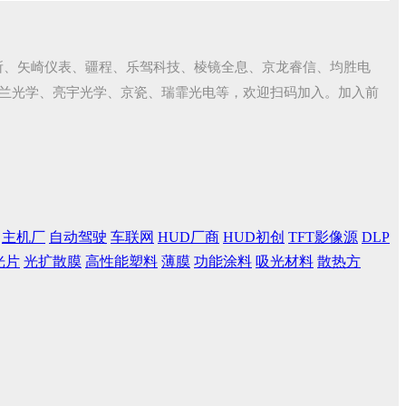
所、矢崎仪表、疆程、乐驾科技、棱镜全息、京龙睿信、均胜电
富兰光学、亮宇光学、京瓷、瑞霏光电等，欢迎扫码加入。加入前
看
主机厂
自动驾驶
车联网
HUD厂商
HUD初创
TFT影像源
DLP
光片
光扩散膜
高性能塑料
薄膜
功能涂料
吸光材料
散热方