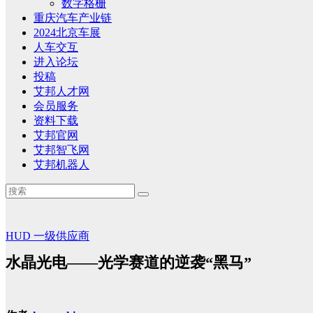
数字格栅
重庆汽车产业链
2024北京车展
人车交互
进入论坛
投稿
艾邦人才网
会员服务
资料下载
艾邦官网
艾邦智飞网
艾邦机器人
HUD
一级供应商
水晶光电——光学赛道的逆袭“黑马”