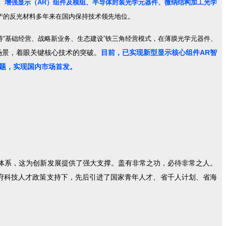
器件、增强显示（AR）组件及模组、半导体封装光学元器件、微纳结构加工光学
产的反光材料多年来在国内保持技术领先地位。
持“基础经营、战略新业务、生态建设”铁三角经营模式，在薄膜光学元器件、
场景，着眼关键核心技术的突破。
目前，已实现新型显示核心组件AR智
难题，实现国内市场首发。
新体系，这为创新发展提供了强大支撑。盖有非常之功，必待非常之人。
府科技人才政策支持下，先后引进了国家青年人才、省千人计划、省海