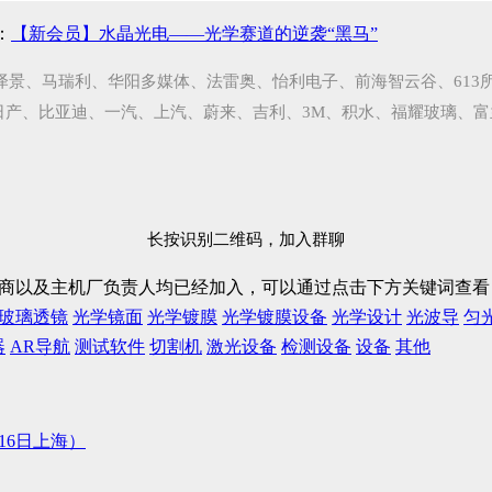
：
【新会员】水晶光电——光学赛道的逆袭“黑马”
泽景、马瑞利、华阳多媒体、法雷奥、怡利电子、前海智云谷、613
日产、比亚迪、一汽、上汽、蔚来、吉利、3M、积水、福耀玻璃、
长按识别二维码，加入群聊
D厂商以及主机厂负责人均已经加入，可以通过点击下方关键词查
玻璃透镜
光学镜面
光学镀膜
光学镀膜设备
光学设计
光波导
匀
器
AR导航
测试软件
切割机
激光设备
检测设备
设备
其他
16日上海）