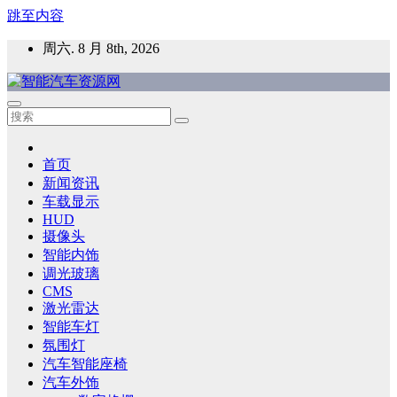
跳至内容
周六. 8 月 8th, 2026
智能汽车资源网
智能表面，智能内饰，新能源汽车，HMI，人车交互，智能车
灯，车用材料
首页
新闻资讯
车载显示
HUD
摄像头
智能内饰
调光玻璃
CMS
激光雷达
智能车灯
氛围灯
汽车智能座椅
汽车外饰