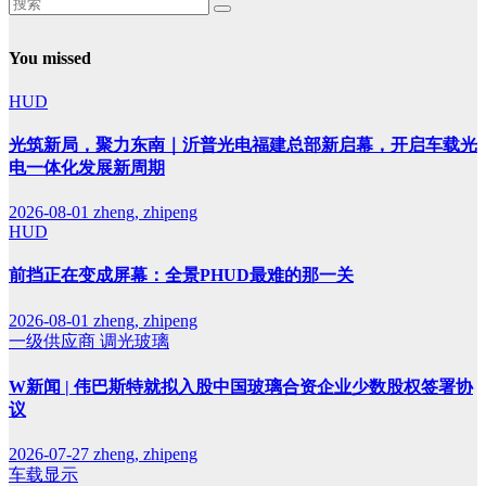
You missed
HUD
光筑新局，聚力东南｜沂普光电福建总部新启幕，开启车载光
电一体化发展新周期
2026-08-01
zheng, zhipeng
HUD
前挡正在变成屏幕：全景PHUD最难的那一关
2026-08-01
zheng, zhipeng
一级供应商
调光玻璃
W新闻 | 伟巴斯特就拟入股中国玻璃合资企业少数股权签署协
议
2026-07-27
zheng, zhipeng
车载显示