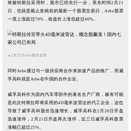
将被特斯拉采用时，股市已经先行一步，美东时间2月21
日，也就是截止发稿前的最新一个股票交易日，Arbe股票
一度上涨超过70%，收盘价上涨也超过40%。
▲2月21日Arbe股价走势
同时Arbe通过与一级供应商合作来加速产品的推广，而威
孚高科就是Arbe在中国的合作企业。
威孚高科作为国内汽车零部件的著名生产厂商，
极有可能
是此次特斯拉即将采用的4D毫米波雷达的代工企业，这也
导致了威孚高科股价迅速增长，威孚高科在2月20日开盘
迅速涨停，2月21日开盘再次涨停，近三日威孚高科股票
涨幅已超过25%。