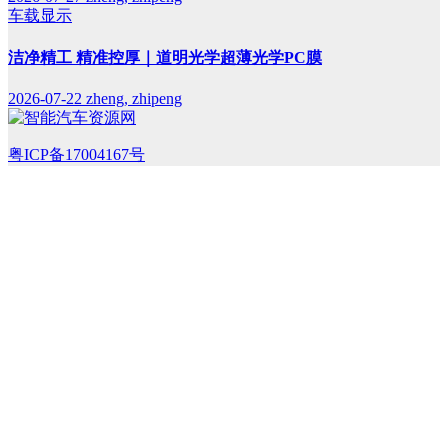
车载显示
洁净精工 精准控厚｜道明光学超薄光学PC膜
2026-07-22
zheng, zhipeng
粤ICP备17004167号