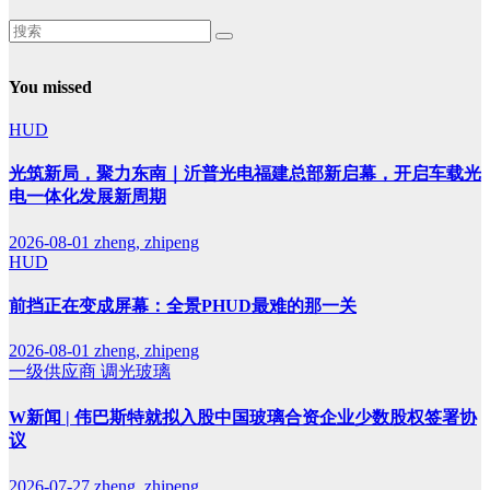
You missed
HUD
光筑新局，聚力东南｜沂普光电福建总部新启幕，开启车载光
电一体化发展新周期
2026-08-01
zheng, zhipeng
HUD
前挡正在变成屏幕：全景PHUD最难的那一关
2026-08-01
zheng, zhipeng
一级供应商
调光玻璃
W新闻 | 伟巴斯特就拟入股中国玻璃合资企业少数股权签署协
议
2026-07-27
zheng, zhipeng