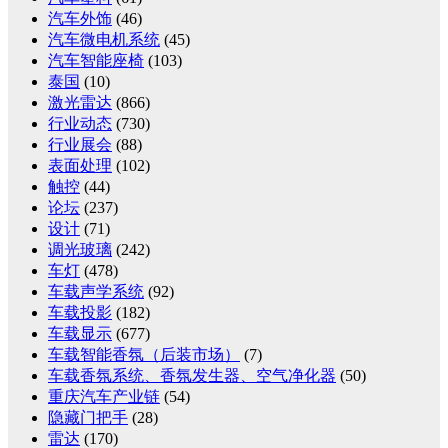
汽车外饰
(46)
汽车微电机系统
(45)
汽车智能座椅
(103)
泰国
(10)
激光雷达
(866)
行业动态
(730)
行业展会
(88)
表面处理
(102)
触控
(44)
论坛
(237)
设计
(71)
调光玻璃
(242)
车灯
(478)
车载声学系统
(92)
车载投影
(182)
车载显示
(677)
车载智能香氛（后装市场）
(7)
车载香氛系统、香氛发生器、空气净化器
(50)
重庆汽车产业链
(54)
隐藏门把手
(28)
雷达
(170)