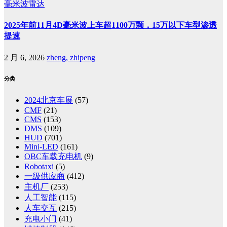
毫米波雷达
2025年前11月4D毫米波上车超1100万颗，15万以下车型渗透
提速
2 月 6, 2026
zheng, zhipeng
分类
2024北京车展
(57)
CMF
(21)
CMS
(153)
DMS
(109)
HUD
(701)
Mini-LED
(161)
OBC车载充电机
(9)
Robotaxi
(5)
一级供应商
(412)
主机厂
(253)
人工智能
(115)
人车交互
(215)
充电小门
(41)