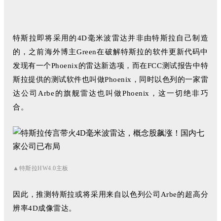
特斯拉即将采用的4D毫米波雷达并非由特斯拉自己制造
的，之前海外博主Green在破解特斯拉的软件更新代码中
发现有一个Phoenix的雷达新选项，而在FCC测试报告中特
斯拉提供的测试软件也叫做Phoenix，同时以色列的一家雷
达公司Arbe的旗舰雷达也叫做Phoenix，这一切绝非巧
合。
▲特斯拉HW4.0主板
因此，推测特斯拉或将采用来自以色列公司Arbe的超高分
辨率4D成像雷达。