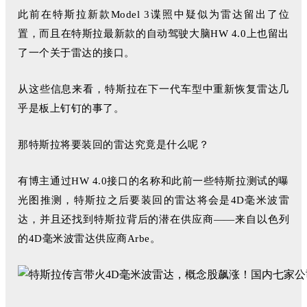
此前在特斯拉新款Model 3谍照中疑似为雷达留出了位
置，而且在特斯拉最新款的自动驾驶大脑HW 4.0上也留出
了一个关于雷达的接口。
从这些信息来看，特斯拉在下一代车型中重新恢复雷达几
乎是板上钉钉的事了。
那特斯拉将要装回的雷达究竟是什么呢？
有博主通过HW 4.0接口的名称和此前一些特斯拉测试的曝
光图推测，特斯拉之后要装回的雷达将会是4D毫米波雷
达，并且还找到特斯拉背后的潜在供应商——来自以色列
的4D毫米波雷达供应商Arbe。