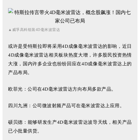
▲威孚高科组装4D毫米波雷达
或许是受特斯拉即将采用4D成像毫米波雷达的影响，近日
4D成像毫米波雷达相关板块热度大增，许多股民投资热情
大涨，国内许多企业也纷纷回应在4D成像毫米波雷达上的
产品布局。
欧菲光：公司在4D毫米波雷达方向布局多款产品。
四川九洲：公司微波射频产品可在毫米波雷达上应用。
硕贝德：能够研发生产4D毫米波雷达波导天线，相关产品
已小批量供货。