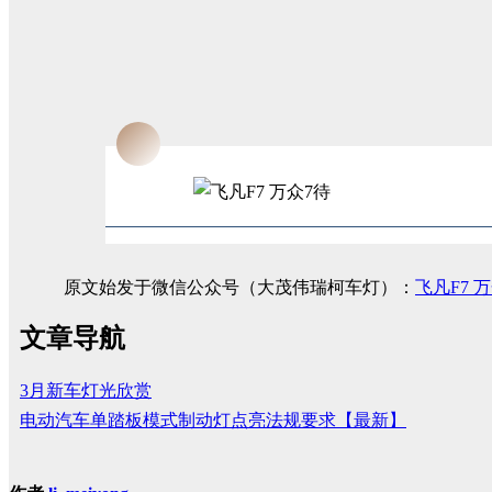
原文始发于微信公众号（大茂伟瑞柯车灯）：
飞凡F7 
文章导航
3月新车灯光欣赏
电动汽车单踏板模式制动灯点亮法规要求【最新】