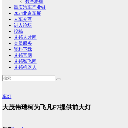
数字格栅
重庆汽车产业链
2024北京车展
人车交互
进入论坛
投稿
艾邦人才网
会员服务
资料下载
艾邦官网
艾邦智飞网
艾邦机器人
车灯
大茂伟瑞柯为飞凡F7提供前大灯