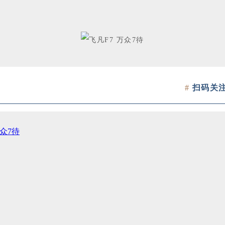
#
扫码关
万众7待