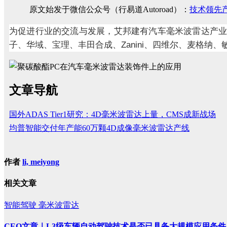
原文始发于微信公众号（行易道Autoroad）：
技术领先产
为促进行业的交流与发展，艾邦建有汽车毫米波雷达产
Zanini
子、华域、宝理、丰田合成、
、四维尔、麦格纳、
文章导航
国外ADAS Tier1研究：4D毫米波雷达上量，CMS成新战场
均普智能交付年产能60万颗4D成像毫米波雷达产线
作者
li, meiyong
相关文章
智能驾驶
毫米波雷达
CEO文章｜L3级车辆自动驾驶技术是否已具备大规模应用条件