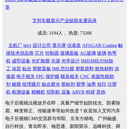
享
艾邦车载显示产业链群友通讯录
成员: 3194人， 热度: 73288
主机厂
tier1
设计公司
显示屏
仪表盘
AFAGAR Coating
触
摸技术供应商
芯片
控制器
玻璃盖板
AG玻璃
玻璃
热弯
机
成型设备
光扩散膜
光源
光学设计
IMD/IME/FIM加
工
涂层
贴合
塑胶盖板
IML空白膜
塑胶原料
散热材料
连
接器
电子相关
FPC
保护膜
模具相关
CNC
表面性能助
剂
镀膜
纹理膜片
贴合胶水
胶粘剂
胶带
油墨
丝印
注塑
机
检测设备
精雕机
切割机
设备
ARVR
科研
其他
电子后视镜法规放开在即，其量产细节如防炫光、防雾除
霜、畸变矫正、传输速率等如何改进？欢迎加入艾邦汽车
电子后视镜CMS交流群与华阳、京东方精电、广州融盛、
自行科技、青岛即东、翰思通、新阳荣乐、远峰科技、舜