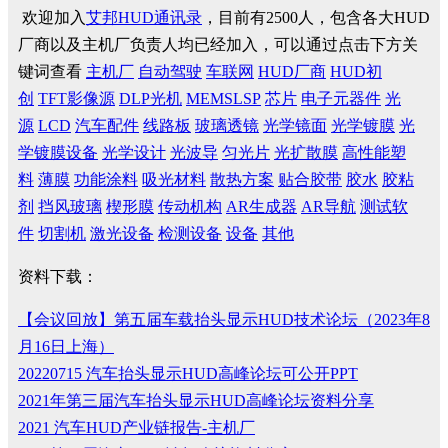
欢迎加入
艾邦HUD通讯录
，目前有2500人，包含各大HUD
厂商以及主机厂负责人均已经加入，可以通过点击下方关
键词查看
主机厂
自动驾驶
车联网
HUD厂商
HUD初
创
TFT影像源
DLP光机
MEMSLSP
芯片
电子元器件
光
源
LCD
汽车配件
线路板
玻璃透镜
光学镜面
光学镀膜
光
学镀膜设备
光学设计
光波导
匀光片
光扩散膜
高性能塑
料
薄膜
功能涂料
吸光材料
散热方案
贴合胶带
胶水
胶粘
剂
挡风玻璃
楔形膜
传动机构
AR生成器
AR导航
测试软
件
切割机
激光设备
检测设备
设备
其他
资料下载：
【会议回放】第五届车载抬头显示HUD技术论坛（2023年8
月16日上海）
20220715 汽车抬头显示HUD高峰论坛可公开PPT
2021年第三届汽车抬头显示HUD高峰论坛资料分享
2021 汽车HUD产业链报告-主机厂