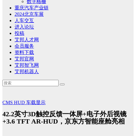
数字格栅
重庆汽车产业链
2024北京车展
人车交互
进入论坛
投稿
艾邦人才网
会员服务
资料下载
艾邦官网
艾邦智飞网
艾邦机器人
CMS
HUD
车载显示
42.2英寸3D触控反馈一体屏+电子外后视镜
+3.6 TFT AR-HUD，京东方智能座舱亮相