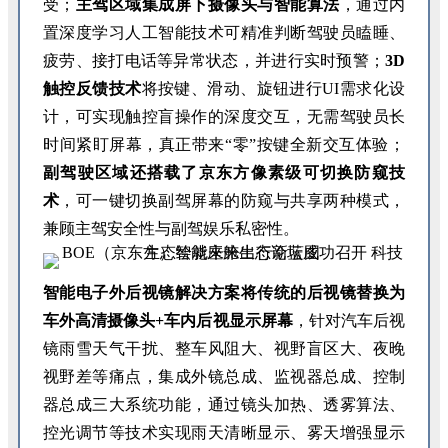
受；
主驾区域集成屏下摄像头与智能算法
，通过内
置深度学习人工智能技术可精准判断驾驶员瞌睡、
疲劳、接打电话等异常状态，并进行实时预警；
3D
触控反馈技术
将按键、滑动、旋钮进行UI需求化设
计，可实现触控盲操作的深度交互，无需驾驶员长
时间紧盯屏幕，真正带来“零”按键全新交互体验；
副驾驶区域还搭载了京东方像素级可切换防窥技
术
，可一键切换副驾屏幕的防窥与共享两种模式，
兼顾主驾安全性与副驾娱乐私密性。
智能电子外后视镜解决方案将传统的后视镜替换为
车外高清摄像头+车内后视显示屏幕
，针对汽车后视
镜雨雪天气干扰、整车风阻大、视野盲区大、夜晚
视野差等痛点，集成外镜总成、监视器总成、控制
器总成三大系统功能，通过镜头加热、透雾算法、
控光调节等技术实现雨天清晰显示、雾天增强显示