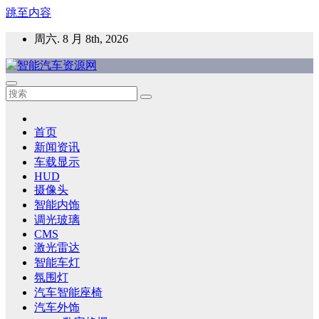
跳至内容
周六. 8 月 8th, 2026
智能汽车资源网
智能表面，智能内饰，新能源汽车，HMI，人车交互，智能车
灯，车用材料
首页
新闻资讯
车载显示
HUD
摄像头
智能内饰
调光玻璃
CMS
激光雷达
智能车灯
氛围灯
汽车智能座椅
汽车外饰