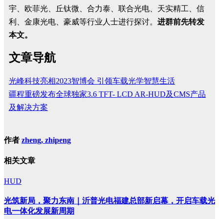
宇、欧菲光、丘钛微、合力泰、联合光电、天实精工、信
利、金康光电、豪威等行业人士进行探讨。
进群前先转发
本文。
文章导航
光峰科技亮相2023智博会 引领车载光学智慧生活
疆程重磅发布全球独家3.6 TFT- LCD AR-HUD及CMS产品
及解决方案
作者
zheng, zhipeng
相关文章
HUD
光筑新局，聚力东南｜沂普光电福建总部新启幕，开启车载光
电一体化发展新周期