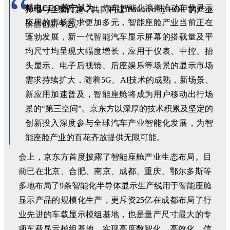
“
精电CEO苏宁认为
，汽车智能化浪潮推动车载显示
升维与全新跨越，共同构建‘Powered by BOE’的产业
应用的市场需求更加多元，智能座舱产业当前正在
价值创新生态。”
蓬勃发展，新一代智能汽车显示屏幕的搭载量及平
均尺寸均呈现大幅度增长，应用于仪表、中控、抬
头显示、电子后视镜、后座娱乐等场景的显示市场
需求持续扩大，随着5G、AI技术的成熟，新场景、
新应用加速普及，智能座舱将成为用户移动出行场
景的“第三空间”。京东方以深厚的技术积累及坚定的
创新投入深度参与全球汽车产业智能化发展，为智
能座舱产业的百花齐放提供无限可能。
会上，京东方首度披露了智能座舱产业生态布局。目
前已在北京、合肥、南京、成都、重庆、鄂尔多斯等
多地布局了9条智能化半导体显示生产线用于智能座舱
显示产品的规模化生产，更斥资25亿在成都布局了行
业先进的车载显示模组基地，也是量产尺寸最大的专
项车载显示模组基地，实现高度数智化、高效化、信