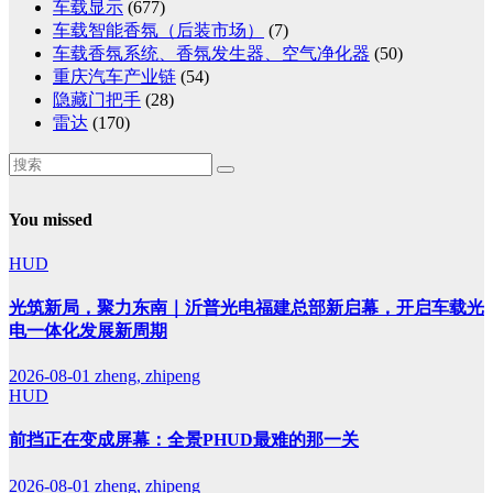
车载显示
(677)
车载智能香氛（后装市场）
(7)
车载香氛系统、香氛发生器、空气净化器
(50)
重庆汽车产业链
(54)
隐藏门把手
(28)
雷达
(170)
You missed
HUD
光筑新局，聚力东南｜沂普光电福建总部新启幕，开启车载光
电一体化发展新周期
2026-08-01
zheng, zhipeng
HUD
前挡正在变成屏幕：全景PHUD最难的那一关
2026-08-01
zheng, zhipeng