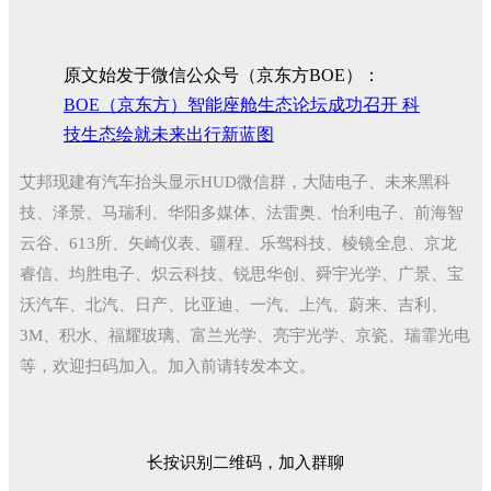
原文始发于微信公众号（京东方BOE）：
BOE（京东方）智能座舱生态论坛成功召开 科
技生态绘就未来出行新蓝图
艾邦现建有汽车抬头显示HUD微信群，大陆电子、未来黑科
技、泽景、马瑞利、华阳多媒体、法雷奥、怡利电子、前海智
云谷、613所、矢崎仪表、疆程、乐驾科技、棱镜全息、京龙
睿信、均胜电子、炽云科技、锐思华创、舜宇光学、广景、宝
沃汽车、北汽、日产、比亚迪、一汽、上汽、蔚来、吉利、
3M、积水、福耀玻璃、富兰光学、亮宇光学、京瓷、瑞霏光电
等，欢迎扫码加入。加入前请转发本文。
长按识别二维码，加入群聊