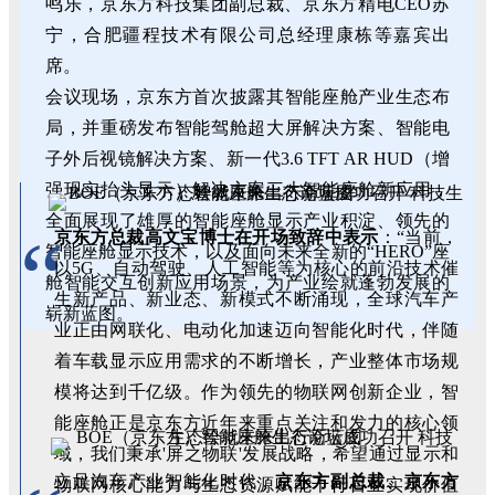
鸣乐，京东方科技集团副总裁、京东方精电CEO苏
宁，合肥疆程技术有限公司总经理康栋等嘉宾出
席。
会议现场，京东方首次披露其智能座舱产业生态布
局，并重磅发布智能驾舱超大屏解决方案、智能电
子外后视镜解决方案、新一代3.6 TFT AR HUD（增
强现实抬头显示）解决方案三大智能座舱新应用，
全面展现了雄厚的智能座舱显示产业积淀、领先的
“
京东方总裁高文宝博士在开场致辞中表示
：“当前，
智能座舱显示技术，以及面向未来全新的“HERO”座
以5G、自动驾驶、人工智能等为核心的前沿技术催
舱智能交互创新应用场景，为产业绘就蓬勃发展的
生新产品、新业态、新模式不断涌现，全球汽车产
崭新蓝图。
业正由网联化、电动化加速迈向智能化时代，伴随
着车载显示应用需求的不断增长，产业整体市场规
模将达到千亿级。作为领先的物联网创新企业，智
能座舱正是京东方近年来重点关注和发力的核心领
域，我们秉承'屏之物联'发展战略，希望通过显示和
立足汽车产业智能化时代，
京东方副总裁、京东方
物联网核心能力与生态资源赋能千行百业实现价值