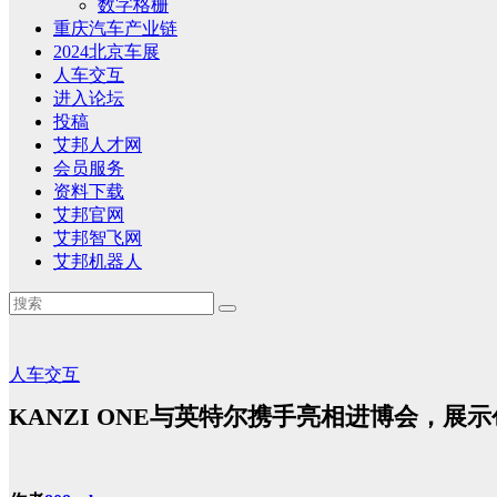
数字格栅
重庆汽车产业链
2024北京车展
人车交互
进入论坛
投稿
艾邦人才网
会员服务
资料下载
艾邦官网
艾邦智飞网
艾邦机器人
人车交互
KANZI ONE与英特尔携手亮相进博会，展示