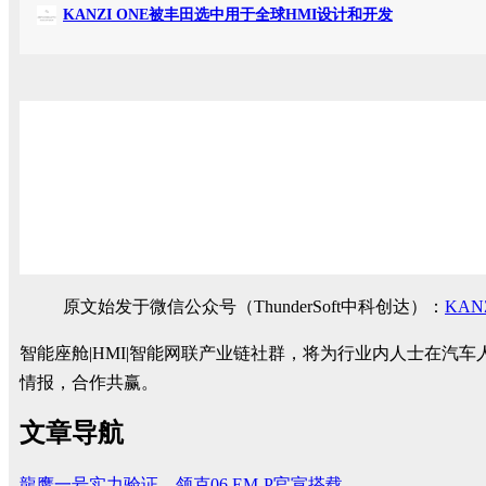
KANZI ONE被丰田选中用于全球HMI设计和开发
原文始发于微信公众号（ThunderSoft中科创达）：
KA
智能座舱|HMI|智能网联产业链社群，将为行业内人士在
情报，合作共赢。
文章导航
龍鹰一号实力验证，领克06 EM-P官宣搭载