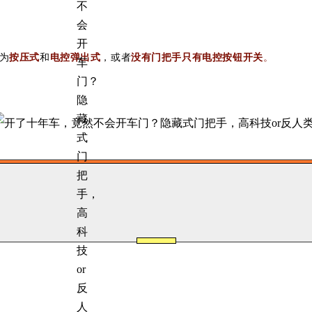
为
按压式
和
电控弹出式
，或者
没有门把手只有电控按钮开关
。