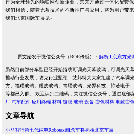
作为全球领先的物联网创新企业，京东方通过一体化配套
我们相信，随着光幕技术的不断推广与应用，将为用户带
我们北京国际车展见~
原文始发于微信公众号（BOE传感）：
解析 I 京东方
虽然目前部分车型已经开始搭载可调光天幕玻璃，可调光天
推动行业发展，攻克行业瓶颈，艾邦特为大家组建了汽车调
方、福耀玻璃、耀皮玻璃、青耀玻璃、光羿科技、祢若电子
等都已入群。
欢迎识别二维码，关注微信公众号，通过底部
厂
汽车配件
应用终端
材料
镀膜
玻璃
设备
变色材料
电致变
文章导航
小马智行第七代纯电Robotaxi概念车将亮相北京车展