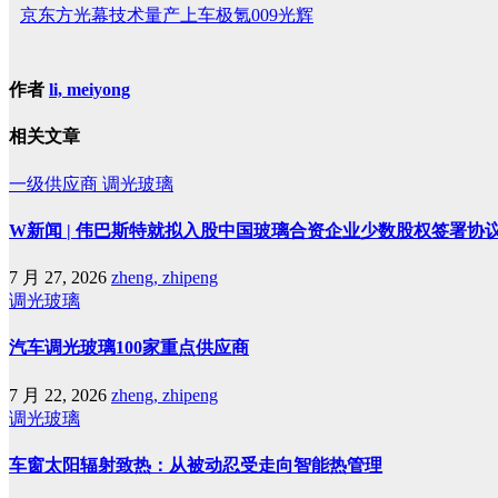
京东方光幕技术量产上车极氪009光辉
作者
li, meiyong
相关文章
一级供应商
调光玻璃
W新闻 | 伟巴斯特就拟入股中国玻璃合资企业少数股权签署协
7 月 27, 2026
zheng, zhipeng
调光玻璃
汽车调光玻璃100家重点供应商
7 月 22, 2026
zheng, zhipeng
调光玻璃
车窗太阳辐射致热：从被动忍受走向智能热管理