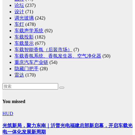
论坛
(237)
设计
(71)
调光玻璃
(242)
车灯
(478)
车载声学系统
(92)
车载投影
(182)
车载显示
(677)
车载智能香氛（后装市场）
(7)
车载香氛系统、香氛发生器、空气净化器
(50)
重庆汽车产业链
(54)
隐藏门把手
(28)
雷达
(170)
You missed
HUD
光筑新局，聚力东南｜沂普光电福建总部新启幕，开启车载光
电一体化发展新周期