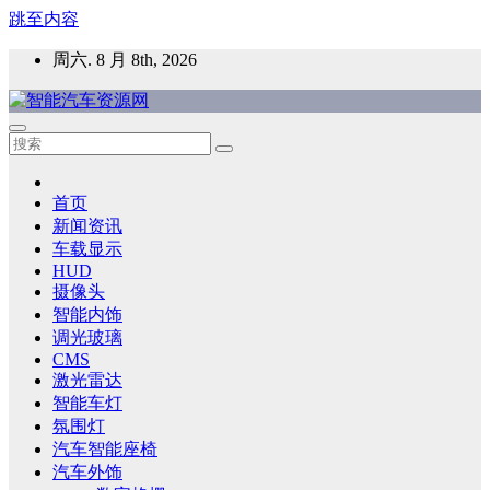
跳至内容
周六. 8 月 8th, 2026
智能汽车资源网
智能表面，智能内饰，新能源汽车，HMI，人车交互，智能车
灯，车用材料
首页
新闻资讯
车载显示
HUD
摄像头
智能内饰
调光玻璃
CMS
激光雷达
智能车灯
氛围灯
汽车智能座椅
汽车外饰