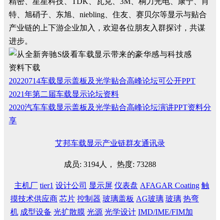
精密、星星科技、TDK、瓦克、3M、桐力光电、康宁、肖
特、旭硝子、东旭、niebling、住友、赛贝尔等显示与贴合
产业链的上下游企业加入，欢迎各位朋友入群探讨，共谋
进步。
资料下载
20220714车载显示盖板及光学贴合高峰论坛可公开PPT
2021年第二届车载显示论坛资料
2020汽车车载显示盖板及光学贴合高峰论坛演讲PPT资料分
享
艾邦车载显示产业链群友通讯录
成员: 3194人， 热度: 73288
主机厂
tier1
设计公司
显示屏
仪表盘
AFAGAR Coating
触
摸技术供应商
芯片
控制器
玻璃盖板
AG玻璃
玻璃
热弯
机
成型设备
光扩散膜
光源
光学设计
IMD/IME/FIM加