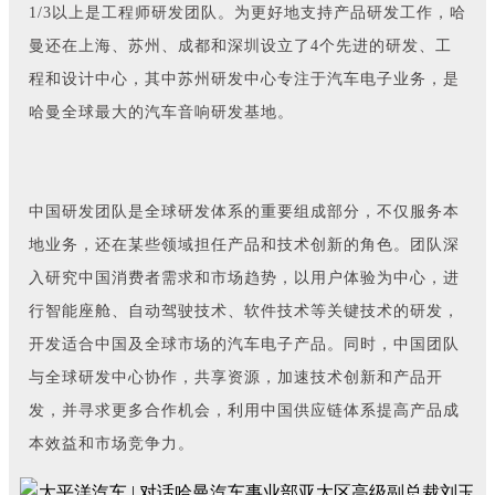
1/3以上是工程师研发团队。为更好地支持产品研发工作，哈
曼还在上海、苏州、成都和深圳设立了4个先进的研发、工
程和设计中心，其中苏州研发中心专注于汽车电子业务，是
哈曼全球最大的汽车音响研发基地。
中国研发团队是全球研发体系的重要组成部分，不仅服务本
地业务，还在某些领域担任产品和技术创新的角色。团队深
入研究中国消费者需求和市场趋势，以用户体验为中心，进
行智能座舱、自动驾驶技术、软件技术等关键技术的研发，
开发适合中国及全球市场的汽车电子产品。同时，中国团队
与全球研发中心协作，共享资源，加速技术创新和产品开
发，并寻求更多合作机会，利用中国供应链体系提高产品成
本效益和市场竞争力。