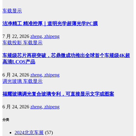
车载显示
洁净精工 精准控厚｜道明光学超薄光学PC膜
7 月 22, 2026
zheng, zhipeng
车载投影
车载显示
车规级芯片再获突破，芯鼎微成功推出全球首个车规级4K超
高清LCOS产品
6 月 24, 2026
zheng, zhipeng
调光玻璃
车载显示
福耀玻璃调光复合玻璃专利，可直接显示文字或图案
6 月 24, 2026
zheng, zhipeng
分类
2024北京车展
(57)