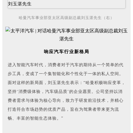
哈曼汽车事业部亚太区高级副总裁刘玉湛先生（右）
响应汽车行业新格局
进入智能汽车时代，消费者对于汽车的期待从一个简单的代
步工具，变成了一个集智能化和个性化于一体的私人空间。
面对这样的新局面，刘玉湛先生表示：“哈曼积极响应变革，
坚持‘消费级体验，汽车级品质’的企业愿景。公司坚持以消
费者需求与体验为核心导向，致力于研发前沿技术，并精心
打造符合市场趋势的优质产品，旨在为驾乘者带来更为流
畅、丰富的智能生态体验。”