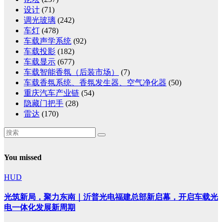
设计
(71)
调光玻璃
(242)
车灯
(478)
车载声学系统
(92)
车载投影
(182)
车载显示
(677)
车载智能香氛（后装市场）
(7)
车载香氛系统、香氛发生器、空气净化器
(50)
重庆汽车产业链
(54)
隐藏门把手
(28)
雷达
(170)
You missed
HUD
光筑新局，聚力东南｜沂普光电福建总部新启幕，开启车载光
电一体化发展新周期