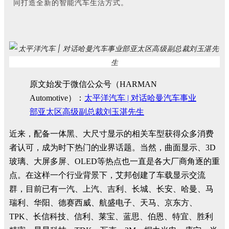
同打造全新的智能汽车生活方式。
原文始发于微信公众号（HARMAN
Automotive）：
太平洋汽车 | 对话哈曼汽车事业
部亚太区高级副总裁刘玉湛先生
近来，配备一体黑、大尺寸显示的相关车型获得众多消费
者认可，成为时下热门的业界话题。当然，曲面显示、3D
玻璃、大屏多屏、OLED等热点也一直是各大厂商角逐的重
点。在这样一个行业背景下，艾邦创建了车载显示交流
群，目前已有一汽、上汽、吉利、长城、长安、哈曼、马
瑞利、华阳、德赛西威、航盛电子、天马、京东方、
TPK、长信科技、信利、莱宝、蓝思、伯恩、特宜、胜利