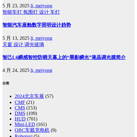
5 月 23, 2025
li, meiyong
智能车灯
氛围灯
设计
车灯
智能汽车座舱数字照明设计趋势
5 月 13, 2025
li, meiyong
天窗
设计
调光玻璃
智己L6瞬感智控防晒天幕上的“墨影瞬光”液晶调光膜简介
4 月 24, 2025
li, meiyong
分类
2024北京车展
(57)
CMF
(21)
CMS
(153)
DMS
(109)
HUD
(701)
Mini-LED
(161)
OBC车载充电机
(9)
Robotaxi
(5)