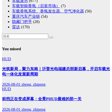
车载显示
(677)
车载智能香氛（后装市场）
(7)
车载香氛系统、香氛发生器、空气净化器
(50)
重庆汽车产业链
(54)
隐藏门把手
(28)
雷达
(170)
You missed
HUD
光筑新局，聚力东南｜沂普光电福建总部新启幕，开启车载光
电一体化发展新周期
2026-08-01
zheng, zhipeng
HUD
前挡正在变成屏幕：全景PHUD最难的那一关
2026-08-01
zheng, zhipeng