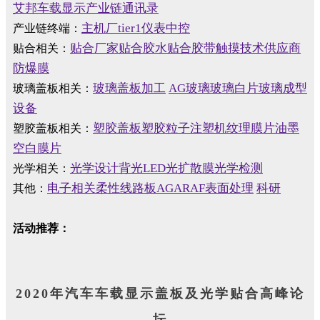
艾邦车载显示产业链通讯录
主机厂
tier1
仪表中控
产业链终端：
贴合厂家
贴合胶水
贴合胶带
触摸技术供应商
贴合相关：
防爆膜
玻璃盖板加工
AG玻璃
玻璃白片
玻璃成型
玻璃盖板相关：
设备
塑胶盖板
塑胶粒子
注塑机
纹理膜片
油墨
塑胶盖板相关：
空白膜片
光学设计
背光LED
光扩散膜
光学检测
光学相关：
电子相关
柔性线路板
AGARAF表面处理
科研
其他：
活动推荐
：
2020年汽车车载显示盖板及光学贴合高峰论
坛