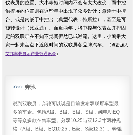
仪表屏的位置、大小等短时间内不会有太大改变，而中控
触摸屏的位置则在这些年中出现了众多设计：悬浮于中控
台、或是内嵌于中控台（典型代表：特斯拉），甚至是可
旋转设计（比亚迪）。而近两年，将中控与仪表盘并排固
定的双联屏在不知不觉间俨然已成潮流。这里，小编带大
家一起来盘点下近段时间的双联屏各品牌汽车。（
点击加入
艾邦车载显示产业链通讯录
）
>
>
>
>
奔驰
说到双联屏，奔驰可以说是目前发布双联屏车型最
多的车企。包括A级、B级、E级、S级，纯电动EQ
等等众多款在售车型。分双10.25与双12.3寸两种规
格（A级、B级、EQ10.25，E级、S级12.3）。奔驰