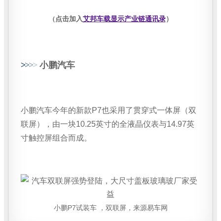
点击加入
艾邦车载显示产业链通讯录
）
（
>
>
>
>
小鹏汽车
小鹏汽车今年的新款P7也采用了贯穿式一体屏（双
联屏），由一块10.25英寸的全液晶仪表与14.97英
寸触控屏组合而成。
小鹏P7试装车 ，双联屏，来源易车网