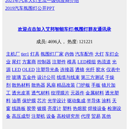
2021年汽车大灯主流一级供应商介绍
2019汽车氛围灯公开PPT
欢迎
点击
加入艾邦智能车灯
/
氛围灯群友通讯录
成员: 4696人， 热度: 121221
主机厂
tier1
灯具
氛围灯厂家
内饰
汽车配件
大灯
车灯企
业
尾灯
方案商
控制器
注塑件
模具
LED模组
热流道
光
源
LED
OLED
注塑导光条
连接器
透镜
光纤
胶水
仪表中
控
玻璃
五金件
设计公司
线缆与线束
第三方测试
干燥
剂
散热材料
散热器
风扇
精品改装
门护板
手板
镜片加
工
透光皮革
透气材料
纹理膜片
元器件
金属材料
透光塑
料
油墨
保护膜
芯片
光学设计
驱动集成
半导体
涂料
天
窗
线路板
胶带
镀膜
亮度计
塑料
热熔胶
焊接设备
检测设
备
高压成型
注塑机
设备
高校研究所
代理
贸易
其他