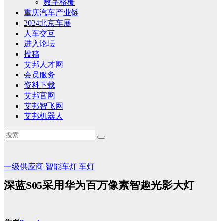
数字格栅
重庆汽车产业链
2024北京车展
人车交互
进入论坛
投稿
艾邦人才网
会员服务
资料下载
艾邦官网
艾邦智飞网
艾邦机器人
一级供应商
智能车灯
车灯
深蓝S05采用华为百万像素智趣光影大灯