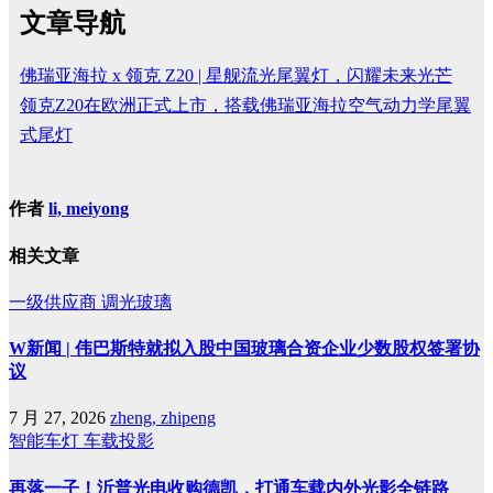
文章导航
佛瑞亚海拉 x 领克 Z20 | 星舰流光尾翼灯，闪耀未来光芒
领克Z20在欧洲正式上市，搭载佛瑞亚海拉空气动力学尾翼
式尾灯
作者
li, meiyong
相关文章
一级供应商
调光玻璃
W新闻 | 伟巴斯特就拟入股中国玻璃合资企业少数股权签署协
议
7 月 27, 2026
zheng, zhipeng
智能车灯
车载投影
再落一子！沂普光电收购德凯，打通车载内外光影全链路