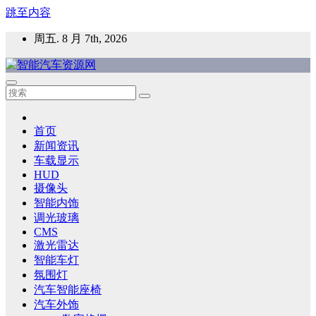
跳至内容
周五. 8 月 7th, 2026
智能汽车资源网
智能表面，智能内饰，新能源汽车，HMI，人车交互，智能车
灯，车用材料
首页
新闻资讯
车载显示
HUD
摄像头
智能内饰
调光玻璃
CMS
激光雷达
智能车灯
氛围灯
汽车智能座椅
汽车外饰