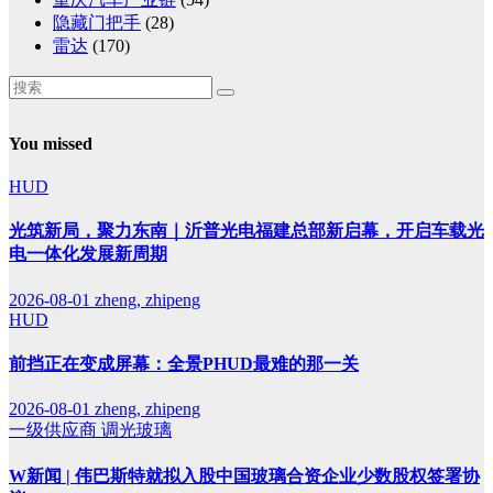
隐藏门把手
(28)
雷达
(170)
You missed
HUD
光筑新局，聚力东南｜沂普光电福建总部新启幕，开启车载光
电一体化发展新周期
2026-08-01
zheng, zhipeng
HUD
前挡正在变成屏幕：全景PHUD最难的那一关
2026-08-01
zheng, zhipeng
一级供应商
调光玻璃
W新闻 | 伟巴斯特就拟入股中国玻璃合资企业少数股权签署协