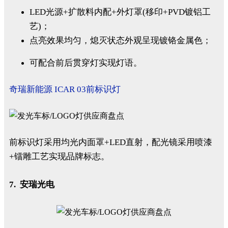
LED光源+扩散料内配+外灯罩(移印+PVD镀铝工
艺)；
点亮效果均匀，熄灭状态外观呈现镀铬金属色；
可配合前后贯穿灯实现灯语。
奇瑞新能源 ICAR 03前标识灯
前标识灯采用均光内面罩+LED直射，配光镜采用喷漆
+镭雕工艺实现品牌标志。
7. 安瑞光电