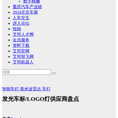
数字格栅
重庆汽车产业链
2024北京车展
人车交互
进入论坛
投稿
艾邦人才网
会员服务
资料下载
艾邦官网
艾邦智飞网
艾邦机器人
智能车灯
毫米波雷达
车灯
发光车标/LOGO灯供应商盘点