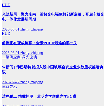
HUD
光筑新局，聚力东南｜沂普光电福建总部新启幕，开启车载光
电一体化发展新周期
2026-08-01
zheng, zhipeng
HUD
前挡正在变成屏幕：全景PHUD最难的那一关
2026-08-01
zheng, zhipeng
一级供应商
调光玻璃
W新闻 | 伟巴斯特就拟入股中国玻璃合资企业少数股权签署协
议
2026-07-27
zheng, zhipeng
车载显示
洁净精工 精准控厚｜道明光学超薄光学PC膜