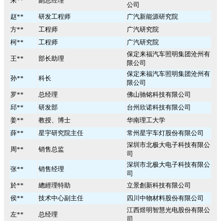
朱**
副总经理
公司
赵**
研发工程师
广汽新能源研究院
方**
工程师
广汽研究院
柯**
工程师
广汽研究院
保定来福汽车照明集团沧州有
王**
部长助理
限公司
保定来福汽车照明集团沧州有
孙**
科长
限公司
罗**
总经理
佛山驰铭科技有限公司
邱**
研发部
台州欣诺科技有限公司
姜**
教授、博士
华南理工大学
薛**
星宇研究院主任
常州星宇车灯股份有限公司
深圳市北极大电子科技有限公
周**
销售总监
司
深圳市北极大电子科技有限公
张**
销售经理
司
於**
總經理特助
立景創新科技有限公司
侯**
技术中心副主任
四川中物材料股份有限公司
江西煜明智慧光电股份有限公
左**
总经理
司