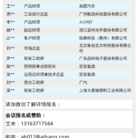
王**
产品经理
岚图汽车
周**
工业设计总监
广州毅昌科技股份有限公司
李**
产品经理
A-UNIT
姚**
副总经理
浙江蓝特光学股份有限公司
占**
客户经理
拓烯科技（衢州）有限公司
北京集创北方科技股份有限公
刘**
市场总监
司
罗**
研发工程师
广东晶科电子股份有限公司
陈**
照明部事业部部长
宏安集团
张**
运营总经理兼技术总监
宏安集团
刘**
责任工程师
广汽
渠**
研发工程师
上海大赛璐塑料工业有限公司
请加微信了解详情报名：
会议报名
或赞助
：
艾米：13163717564
邮箱：ab012@aibang.com