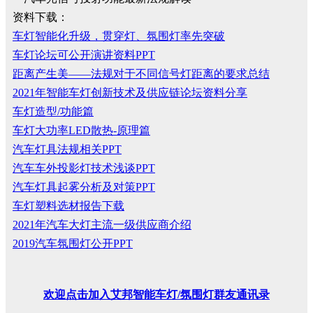
资料下载：
车灯智能化升级，贯穿灯、氛围灯率先突破
车灯论坛可公开演讲资料PPT
距离产生美——法规对于不同信号灯距离的要求总结
2021年智能车灯创新技术及供应链论坛资料分享
车灯造型/功能篇
车灯大功率LED散热-原理篇
汽车灯具法规相关PPT
汽车车外投影灯技术浅谈PPT
汽车灯具起雾分析及对策PPT
车灯塑料选材报告下载
2021年汽车大灯主流一级供应商介绍
2019汽车氛围灯公开PPT
欢迎
点击
加入艾邦智能车灯
/
氛围灯群友通讯录