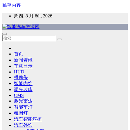
跳至内容
周四. 8 月 6th, 2026
智能汽车资源网
智能表面，智能内饰，新能源汽车，HMI，人车交互，智能车
灯，车用材料
首页
新闻资讯
车载显示
HUD
摄像头
智能内饰
调光玻璃
CMS
激光雷达
智能车灯
氛围灯
汽车智能座椅
汽车外饰