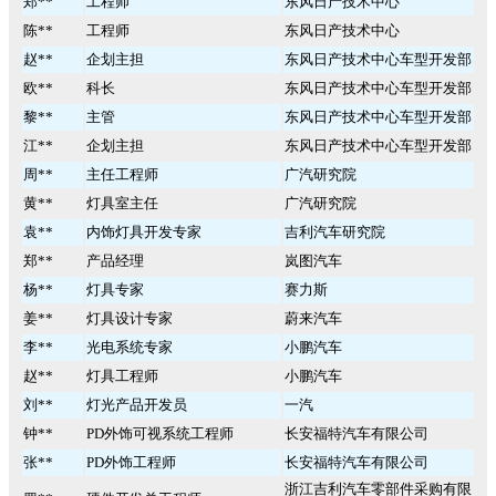
郑**
工程师
东风日产技术中心
陈**
工程师
东风日产技术中心
赵**
企划主担
东风日产技术中心车型开发部
欧**
科长
东风日产技术中心车型开发部
黎**
主管
东风日产技术中心车型开发部
江**
企划主担
东风日产技术中心车型开发部
周**
主任工程师
广汽研究院
黄**
灯具室主任
广汽研究院
袁**
内饰灯具开发专家
吉利汽车研究院
郑**
产品经理
岚图汽车
杨**
灯具专家
赛力斯
姜**
灯具设计专家
蔚来汽车
李**
光电系统专家
小鹏汽车
赵**
灯具工程师
小鹏汽车
刘**
灯光产品开发员
一汽
钟**
PD外饰可视系统工程师
长安福特汽车有限公司
张**
PD外饰工程师
长安福特汽车有限公司
浙江吉利汽车零部件采购有限