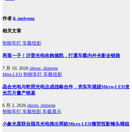
作者
li, meiyong
相关文章
智能车灯
车载投影
再落一子！沂普光电收购德凯，打通车载内外光影全链路
7 月 10, 2026
zheng, zhipeng
Mini-LED
智能车灯
车载投影
晶合光电与乾照光电达成战略合作，夯实车规级Micro-LED发
光芯片量产根基
6 月 2, 2026
zheng, zhipeng
智能车灯
车载投影
车载显示
小象光显联合国兆光电推出两款Micro LED微型投影镜头模组