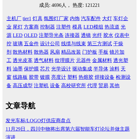
成员: 4696人， 热度: 121221
主机厂
tier1
灯具
氛围灯厂家
内饰
汽车配件
大灯
车灯企
业
尾灯
方案商
控制器
注塑件
模具
LED模组
热流道
光
源
LED
OLED
注塑导光条
连接器
透镜
光纤
胶水
仪表中
控
玻璃
五金件
设计公司
线缆与线束
第三方测试
干燥
剂
散热材料
散热器
风扇
精品改装
门护板
手板
镜片加
工
透光皮革
透气材料
纹理膜片
元器件
金属材料
透光塑
料
油墨
保护膜
芯片
光学设计
驱动集成
半导体
涂料
天
窗
线路板
胶带
镀膜
亮度计
塑料
热熔胶
焊接设备
检测设
备
高压成型
注塑机
设备
高校研究所
代理
贸易
其他
文章导航
发光车标/LOGO灯供应商盘点
11月29日，四川中物将出席第六届智能车灯论坛并做主题
演讲