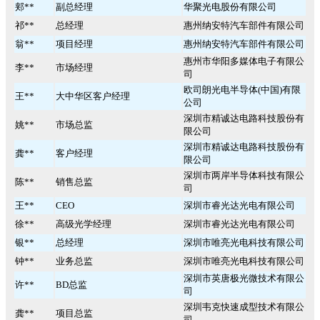
郏**
副总经理
华聚光电股份有限公司
祁**
总经理
惠州纳安特汽车部件有限公司
翁**
项目经理
惠州纳安特汽车部件有限公司
惠州市华阳多媒体电子有限公
李**
市场经理
司
欧司朗光电半导体(中国)有限
王**
大中华区客户经理
公司
深圳市精诚达电路科技股份有
姚**
市场总监
限公司
深圳市精诚达电路科技股份有
龚**
客户经理
限公司
深圳市两岸半导体科技有限公
陈**
销售总监
司
王**
CEO
深圳市睿光达光电有限公司
徐**
高级光学经理
深圳市睿光达光电有限公司
银**
总经理
深圳市唯亮光电科技有限公司
钟**
业务总监
深圳市唯亮光电科技有限公司
深圳市英唐极光微技术有限公
许**
BD总监
司
深圳韦克快速成型技术有限公
龚**
项目总监
司