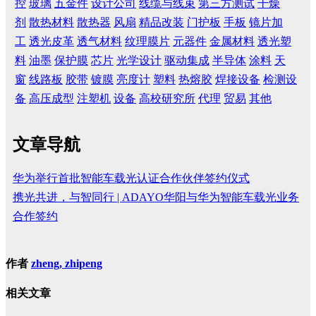
控
玻璃
五金件
设计公司
线缆与线束
第三方测试
干燥
剂
散热材料
散热器
风扇
精品改装
门护板
手板
镜片加
工
透光皮革
透气材料
纹理膜片
元器件
金属材料
透光塑
料
油墨
保护膜
芯片
光学设计
驱动集成
半导体
涂料
天
窗
线路板
胶带
镀膜
亮度计
塑料
热熔胶
焊接设备
检测设
备
高压成型
注塑机
设备
高校研究所
代理
贸易
其他
文章导航
华为举行首批智能车载光认证合作伙伴签约仪式
携光共进，与智同行 | ADAYO华阳与华为智能车载光业务
合作签约
作者
zheng, zhipeng
相关文章