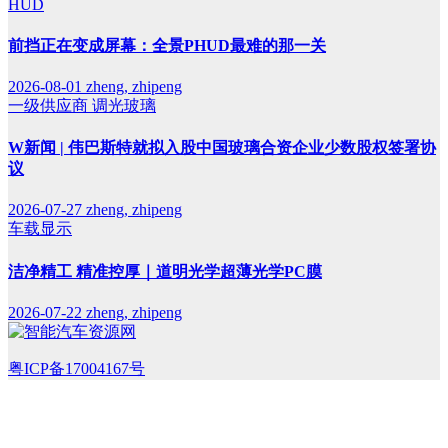
HUD
前挡正在变成屏幕：全景PHUD最难的那一关
2026-08-01
zheng, zhipeng
一级供应商
调光玻璃
W新闻 | 伟巴斯特就拟入股中国玻璃合资企业少数股权签署协
议
2026-07-27
zheng, zhipeng
车载显示
洁净精工 精准控厚｜道明光学超薄光学PC膜
2026-07-22
zheng, zhipeng
粤ICP备17004167号