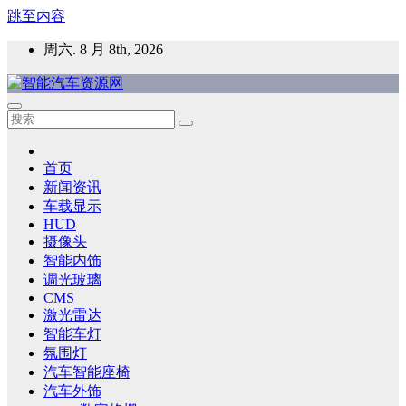
跳至内容
周六. 8 月 8th, 2026
智能汽车资源网
智能表面，智能内饰，新能源汽车，HMI，人车交互，智能车
灯，车用材料
首页
新闻资讯
车载显示
HUD
摄像头
智能内饰
调光玻璃
CMS
激光雷达
智能车灯
氛围灯
汽车智能座椅
汽车外饰