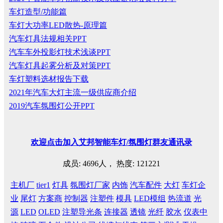
车灯造型/功能篇
车灯大功率LED散热-原理篇
汽车灯具法规相关PPT
汽车车外投影灯技术浅谈PPT
汽车灯具起雾分析及对策PPT
车灯塑料选材报告下载
2021年汽车大灯主流一级供应商介绍
2019汽车氛围灯公开PPT
欢迎
点击
加入艾邦智能车灯
/
氛围灯群友通讯录
成员: 4696人， 热度: 121221
主机厂
tier1
灯具
氛围灯厂家
内饰
汽车配件
大灯
车灯企
业
尾灯
方案商
控制器
注塑件
模具
LED模组
热流道
光
源
LED
OLED
注塑导光条
连接器
透镜
光纤
胶水
仪表中