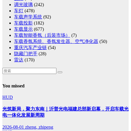
调光玻璃
(242)
车灯
(478)
车载声学系统
(92)
车载投影
(182)
车载显示
(677)
车载智能香氛（后装市场）
(7)
车载香氛系统、香氛发生器、空气净化器
(50)
重庆汽车产业链
(54)
隐藏门把手
(28)
雷达
(170)
You missed
HUD
光筑新局，聚力东南｜沂普光电福建总部新启幕，开启车载光
电一体化发展新周期
2026-08-01
zheng, zhipeng