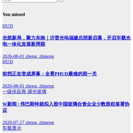
You missed
HUD
光筑新局，聚力东南｜沂普光电福建总部新启幕，开启车载光
电一体化发展新周期
2026-08-01
zheng, zhipeng
HUD
前挡正在变成屏幕：全景PHUD最难的那一关
2026-08-01
zheng, zhipeng
一级供应商
调光玻璃
W新闻 | 伟巴斯特就拟入股中国玻璃合资企业少数股权签署协
议
2026-07-27
zheng, zhipeng
车载显示