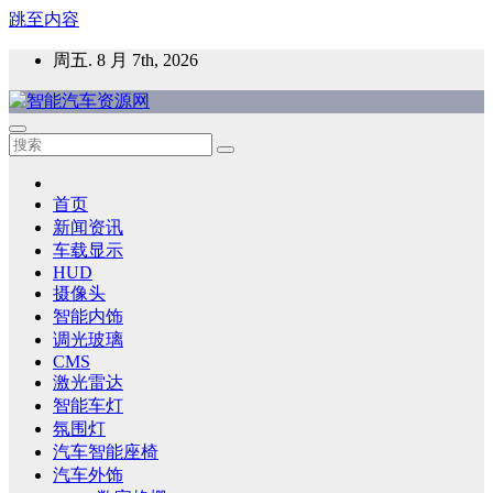
跳至内容
周五. 8 月 7th, 2026
智能汽车资源网
智能表面，智能内饰，新能源汽车，HMI，人车交互，智能车
灯，车用材料
首页
新闻资讯
车载显示
HUD
摄像头
智能内饰
调光玻璃
CMS
激光雷达
智能车灯
氛围灯
汽车智能座椅
汽车外饰