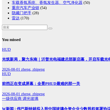
车载香氛系统、香氛发生器、空气净化器
(50)
重庆汽车产业链
(54)
隐藏门把手
(28)
雷达
(170)
You missed
HUD
光筑新局，聚力东南｜沂普光电福建总部新启幕，开启车载光
2026-08-01
zheng, zhipeng
HUD
前挡正在变成屏幕：全景PHUD最难的那一关
2026-08-01
zheng, zhipeng
一级供应商
调光玻璃
W新闻 | 伟巴斯特就拟入股中国玻璃合资企业少数股权签署协