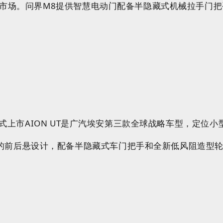
V市场。问界M8提供
智慧电动门配备
半隐藏式
机械拉手
门把
T正式上市AION UT是广汽埃安第三款全球战略车型，定位
的前后悬设计，配备半隐藏式车门把手和全新低风阻造型