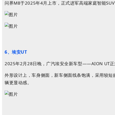
问界M8
于2
0
2
5
年
4月上市，正式进军高端家庭智能SU
6、埃安UT
2
0
2
5
年
2月28日晚，广汽埃安全新车型——AION U
外形设计上，车身侧面，新车侧面线条饱满，采用较短
辆更显动感。