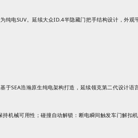
作为纯电SUV
。延续
大众ID.4半隐藏
门把手
结构设计，外观
基于SEA浩瀚原生纯电架构打造，延续领克第二代设计语言“The
保持机械可用性；碰撞自动解锁：断电瞬间触发车门解扣机