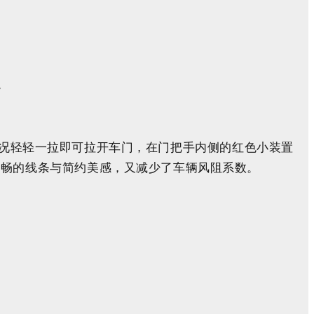
。
况
轻轻一拉
即可拉开
车门
，在门
把手内侧
的
红色小装置
流畅的线条与简约美感，又减少了车辆风阻系数。