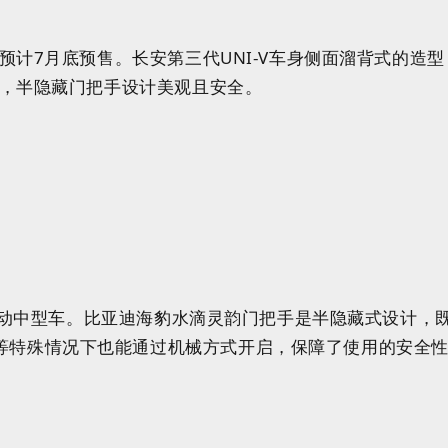
预计7月底预售。长安第三代
UNI-V车身侧
面
溜背式的造型
，
半隐藏门把手设计
美观且安全。
电动中型车
。
比亚迪海豹水滴灵韵门把手是半隐藏式设计，
等特殊情况下也能通过机械方式开启，保障了使用的安全