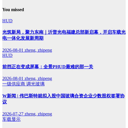
You missed
HUD
光筑新局，聚力东南｜沂普光电福建总部新启幕，开启车载光
电一体化发展新周期
2026-08-01
zheng, zhipeng
HUD
前挡正在变成屏幕：全景PHUD最难的那一关
2026-08-01
zheng, zhipeng
一级供应商
调光玻璃
W新闻 | 伟巴斯特就拟入股中国玻璃合资企业少数股权签署协
议
2026-07-27
zheng, zhipeng
车载显示