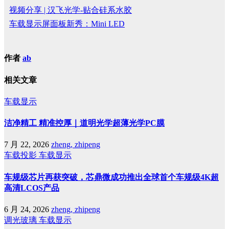
视频分享 | 汉飞光学-贴合硅系水胶
车载显示屏面板新秀：Mini LED
作者
ab
相关文章
车载显示
洁净精工 精准控厚｜道明光学超薄光学PC膜
7 月 22, 2026
zheng, zhipeng
车载投影
车载显示
车规级芯片再获突破，芯鼎微成功推出全球首个车规级4K超
高清LCOS产品
6 月 24, 2026
zheng, zhipeng
调光玻璃
车载显示