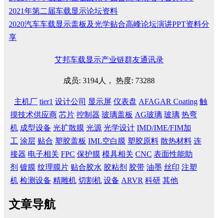
2021年第二届车载显示论坛资料
2020汽车车载显示盖板及光学贴合高峰论坛演讲PPT资料分
享
艾邦车载显示产业链群友通讯录
成员: 3194人， 热度: 73288
主机厂
tier1
设计公司
显示屏
仪表盘
AFAGAR Coating
触
摸技术供应商
芯片
控制器
玻璃盖板
AG玻璃
玻璃
热弯
机
成型设备
光扩散膜
光源
光学设计
IMD/IME/FIM加
工
涂层
贴合
塑胶盖板
IML空白膜
塑胶原料
散热材料
连
接器
电子相关
FPC
保护膜
模具相关
CNC
表面性能助
剂
镀膜
纹理膜片
贴合胶水
胶粘剂
胶带
油墨
丝印
注塑
机
检测设备
精雕机
切割机
设备
ARVR
科研
其他
文章导航