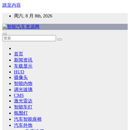
跳至内容
周六. 8 月 8th, 2026
智能汽车资源网
智能表面，智能内饰，新能源汽车，HMI，人车交互，智能车
灯，车用材料
首页
新闻资讯
车载显示
HUD
摄像头
智能内饰
调光玻璃
CMS
激光雷达
智能车灯
氛围灯
汽车智能座椅
汽车外饰