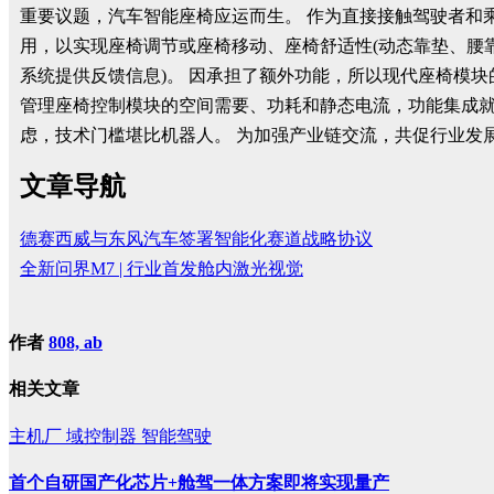
重要议题，汽车智能座椅应运而生。 作为直接接触驾驶者和
用，以实现座椅调节或座椅移动、座椅舒适性(动态靠垫、腰
系统提供反馈信息)。 因承担了额外功能，所以现代座椅模
管理座椅控制模块的空间需要、功耗和静态电流，功能集成就
虑，技术门槛堪比机器人。 为加强产业链交流，共促行业发
文章导航
德赛西威与东风汽车签署智能化赛道战略协议
全新问界M7 | 行业首发舱内激光视觉
作者
808, ab
相关文章
主机厂
域控制器
智能驾驶
首个自研国产化芯片+舱驾一体方案即将实现量产