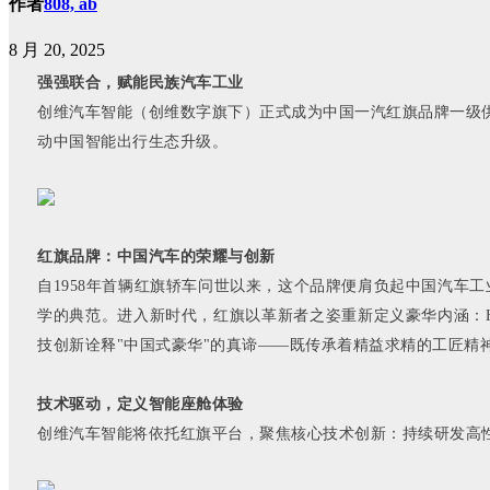
作者
808, ab
8 月 20, 2025
强强联合，赋能民族汽车工业
创维汽车智能（创维数字旗下）正式成为中国一汽红旗品牌
‌一
动中国智能出行生态升级。
红旗品牌：中国汽车的荣耀与创新
自
1958年首辆红旗轿车问世以来，这个品牌便肩负起中国汽车
学的典范。进入新时代，红旗以革新者之姿重新定义豪华内涵：H9
技创新诠释"中国式豪华"的真谛——既传承着精益求精的工匠精
技术驱动，定义智能座舱体验
创维汽车智能将依托红旗平台，聚焦核心技术创新
‌：持续研发