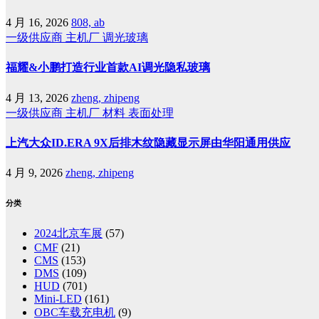
4 月 16, 2026
808, ab
一级供应商
主机厂
调光玻璃
福耀&小鹏打造行业首款AI调光隐私玻璃
4 月 13, 2026
zheng, zhipeng
一级供应商
主机厂
材料
表面处理
上汽大众ID.ERA 9X后排木纹隐藏显示屏由华阳通用供应
4 月 9, 2026
zheng, zhipeng
分类
2024北京车展
(57)
CMF
(21)
CMS
(153)
DMS
(109)
HUD
(701)
Mini-LED
(161)
OBC车载充电机
(9)