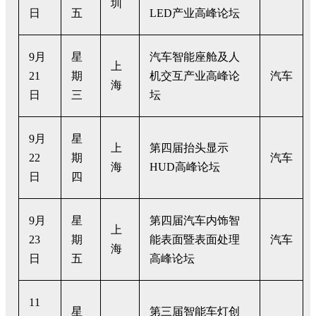
圳
日
五
LED产业高峰论坛
9月
星
汽车智能座舱及人
上
21
期
机交互产业高峰论
汽车
海
日
三
坛
9月
星
上
第四届抬头显示
22
期
汽车
海
HUD高峰论坛
日
四
9月
星
第四届汽车内饰智
上
23
期
能表面暨表面处理
汽车
海
日
五
高峰论坛
11
星
第三届智能车灯创