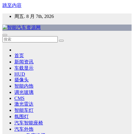
跳至内容
周五. 8 月 7th, 2026
智能汽车资源网
智能表面，智能内饰，新能源汽车，HMI，人车交互，智能车
灯，车用材料
首页
新闻资讯
车载显示
HUD
摄像头
智能内饰
调光玻璃
CMS
激光雷达
智能车灯
氛围灯
汽车智能座椅
汽车外饰