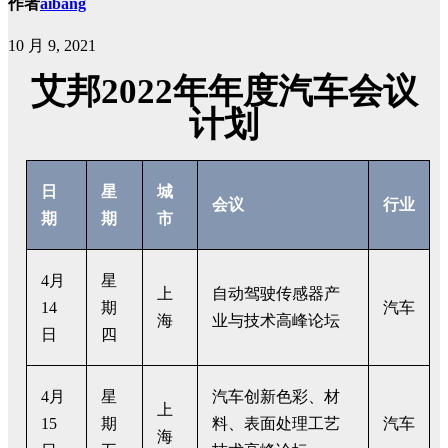
作者
aibang
10 月 9, 2021
艾邦2022年年度汽车会议
计划
日
星
城
会议
行业
期
期
市
4月
星
上
自动驾驶传感器产
14
期
汽车
海
业与技术高峰论坛
日
四
4月
星
汽车创新色彩、材
上
15
期
料、表面处理工艺
汽车
海