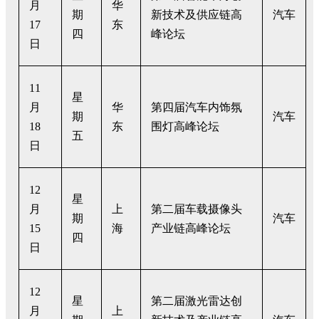
月
华
期
新技术及供应链高
汽车
17
东
四
峰论坛
日
11
星
月
华
第四届汽车内饰氛
期
汽车
18
东
围灯高峰论坛
五
日
12
星
月
上
第二届车载摄像头
期
汽车
15
海
产业链高峰论坛
四
日
12
星
第二届激光雷达创
月
上