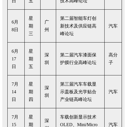
日
五
技术高峰论坛
星
第二届智能车灯创
6月
广
期
新技术及供应链高
汽车
8日
州
三
峰论坛
6月
星
深
第二届汽车漆面保
高分
17
期
圳
护膜行业高峰论坛
子
日
五
7月
星
第三届汽车车载显
深
14
期
示盖板及光学贴合
汽车
圳
日
四
产业链高峰论坛
7月
星
车载创新显示技术
深
15
期
OLED、Mini/Micro
汽车