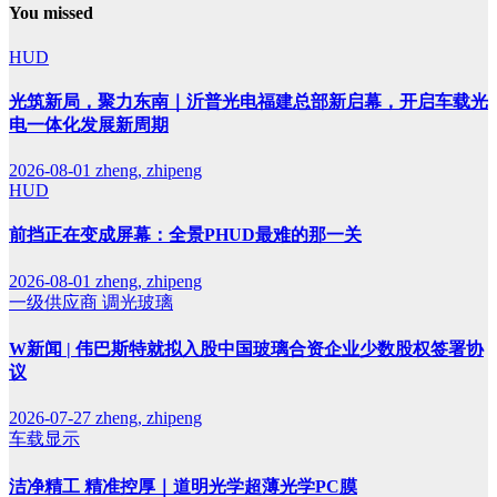
You missed
HUD
光筑新局，聚力东南｜沂普光电福建总部新启幕，开启车载光
电一体化发展新周期
2026-08-01
zheng, zhipeng
HUD
前挡正在变成屏幕：全景PHUD最难的那一关
2026-08-01
zheng, zhipeng
一级供应商
调光玻璃
W新闻 | 伟巴斯特就拟入股中国玻璃合资企业少数股权签署协
议
2026-07-27
zheng, zhipeng
车载显示
洁净精工 精准控厚｜道明光学超薄光学PC膜