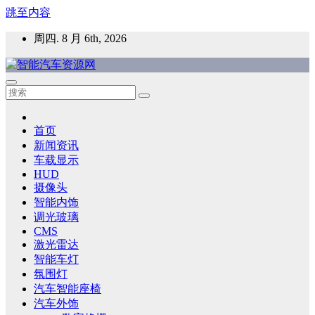
跳至内容
周四. 8 月 6th, 2026
智能汽车资源网
智能表面，智能内饰，新能源汽车，HMI，人车交互，智能车
灯，车用材料
首页
新闻资讯
车载显示
HUD
摄像头
智能内饰
调光玻璃
CMS
激光雷达
智能车灯
氛围灯
汽车智能座椅
汽车外饰