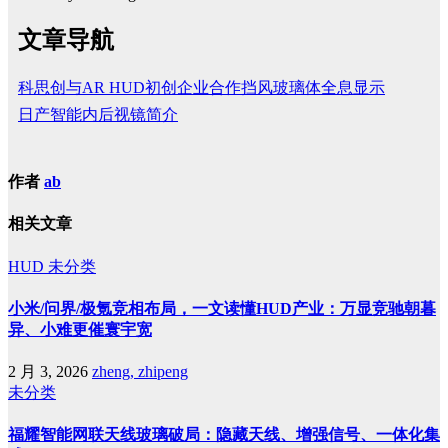
文章导航
科思创与AR HUD初创企业合作挡风玻璃体全息显示
日产智能内后视镜简介
作者
ab
相关文章
HUD
未分类
小米/问界/极氪竞相布局，一文读懂HUD产业：万显竞驰朝暮
异、小难更催寰宇宽
2 月 3, 2026
zheng, zhipeng
未分类
福耀智能网联天线玻璃破局：隐藏天线、增强信号、一体化集