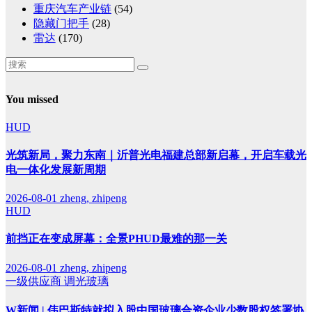
重庆汽车产业链
(54)
隐藏门把手
(28)
雷达
(170)
You missed
HUD
光筑新局，聚力东南｜沂普光电福建总部新启幕，开启车载光
电一体化发展新周期
2026-08-01
zheng, zhipeng
HUD
前挡正在变成屏幕：全景PHUD最难的那一关
2026-08-01
zheng, zhipeng
一级供应商
调光玻璃
W新闻 | 伟巴斯特就拟入股中国玻璃合资企业少数股权签署协