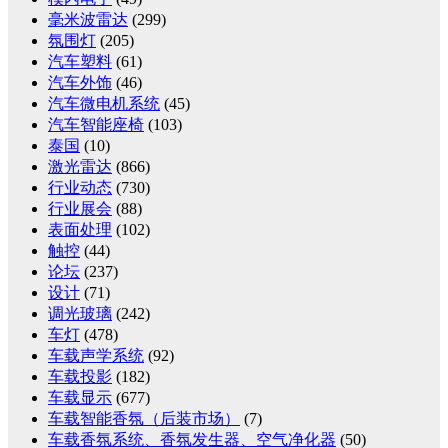
毫米波雷达
(299)
氛围灯
(205)
汽车塑料
(61)
汽车外饰
(46)
汽车微电机系统
(45)
汽车智能座椅
(103)
泰国
(10)
激光雷达
(866)
行业动态
(730)
行业展会
(88)
表面处理
(102)
触控
(44)
论坛
(237)
设计
(71)
调光玻璃
(242)
车灯
(478)
车载声学系统
(92)
车载投影
(182)
车载显示
(677)
车载智能香氛（后装市场）
(7)
车载香氛系统、香氛发生器、空气净化器
(50)