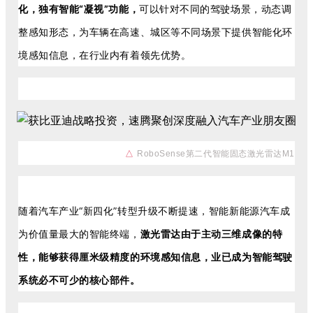
化，独有智能“凝视”功能，
可以针对不同的驾驶场景，动态调
整感知形态，为车辆在高速、城区等不同场景下提供智能化环
境感知信息，在行业内有着领先优势。
△
RoboSense第二代智能固态激光雷达M1
随着汽车产业“新四化”转型升级不断提速，智能新能源汽车成
为价值量最大的智能终端，
激光雷达由于主动三维成像的特
性，能够获得厘米级精度的环境感知信息，业已成为智能驾驶
系统必不可少的核心部件。