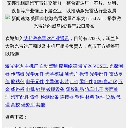
艾邦现组建汽车雷达交流群，整合雷达厂、芯片、材料、
设备等产业链上下游企业，以推动激光雷达行业发展
欢迎加入
艾邦激光雷达产业通讯
，目前有2700人，涵盖各
大激光雷达厂商以及主机厂相关负责人，点击下方标签可
以筛选
激光雷达
主机厂
自动驾驶
应用终端
激光器
VCSEL
光探测
器
传感器
光学元件
光学模组
滤光片
振镜
光学部件
雷达罩
盖
胶粘剂
电子元件
半导体
芯片
tier1
零部件
非标自动化
五
金
线路板
电机
镀膜
镀膜设备
塑胶制品
汽车电子
表面处
理
汽车配件
设备
检测设备
连接器
塑料
材料
软件
贸易
代
理
高校
研究所
其他
资料下载：