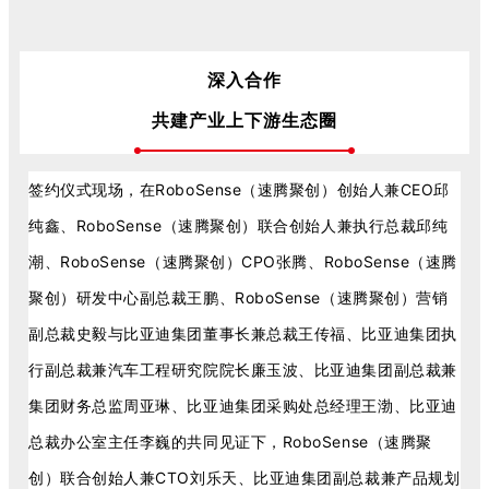
深入合作
共建产业上下游生态圈
签约仪式现场，在RoboSense（速腾聚创）创始人兼CEO邱
纯鑫、RoboSense（速腾聚创）联合创始人兼执行总裁邱纯
潮、RoboSense（速腾聚创）CPO张腾、RoboSense（速腾
聚创）研发中心副总裁王鹏、RoboSense（速腾聚创）营销
副总裁史毅与比亚迪集团董事长兼总裁王传福、比亚迪集团执
行副总裁兼汽车工程研究院院长廉玉波、比亚迪集团副总裁兼
集团财务总监周亚琳、比亚迪集团采购处总经理王渤、比亚迪
总裁办公室主任李巍的共同见证下，RoboSense（速腾聚
创）联合创始人兼CTO刘乐天、比亚迪集团副总裁兼产品规划