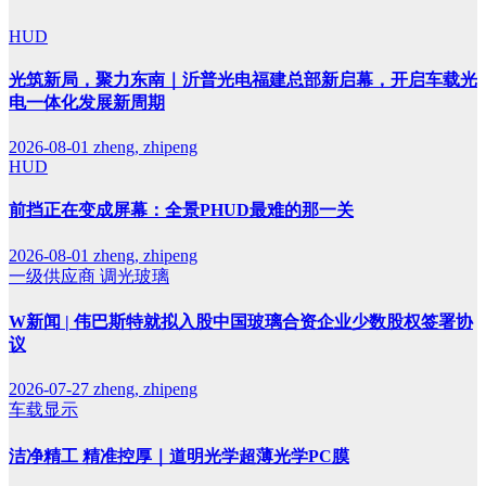
HUD
光筑新局，聚力东南｜沂普光电福建总部新启幕，开启车载光
电一体化发展新周期
2026-08-01
zheng, zhipeng
HUD
前挡正在变成屏幕：全景PHUD最难的那一关
2026-08-01
zheng, zhipeng
一级供应商
调光玻璃
W新闻 | 伟巴斯特就拟入股中国玻璃合资企业少数股权签署协
议
2026-07-27
zheng, zhipeng
车载显示
洁净精工 精准控厚｜道明光学超薄光学PC膜