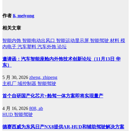
作者
li, meiyong
相关文章
智能内饰
智能电动出风口
智能运动显示屏
智能驾驶
材料
模
内电子
汽车塑料
汽车外饰
论坛
邀请函：汽车智能座舱内外饰技术创新论坛（11月13日 华
东）
5 月 30, 2026
zheng, zhipeng
主机厂
域控制器
智能驾驶
首个自研国产化芯片+舱驾一体方案即将实现量产
4 月 16, 2026
808, ab
HUD
智能驾驶
德赛西威为东风日产NX8提供AR-HUD和辅助驾驶解决方案