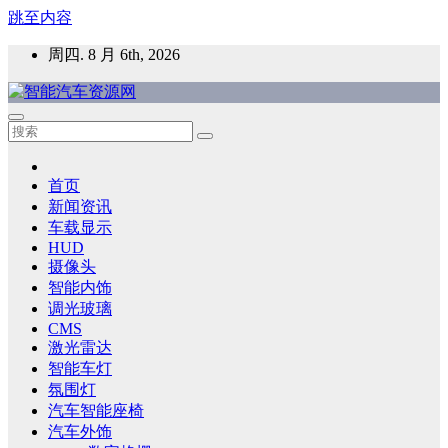
跳至内容
周四. 8 月 6th, 2026
智能汽车资源网
智能表面，智能内饰，新能源汽车，HMI，人车交互，智能车
灯，车用材料
首页
新闻资讯
车载显示
HUD
摄像头
智能内饰
调光玻璃
CMS
激光雷达
智能车灯
氛围灯
汽车智能座椅
汽车外饰