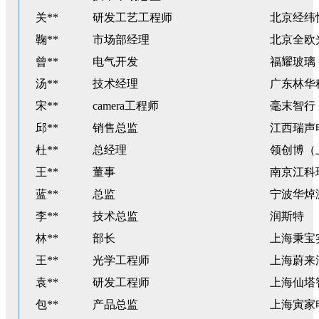
关**
研发工艺工程师
北京经纬
鞠**
市场部经理
北京全欧
曾**
电气开发
福耀玻璃
汤**
技术经理
广东林华
宋**
camera工程师
毫末智行
邱**
销售总监
江西瑞声
杜**
总经理
领创博（
王**
董事
南京江科
蓝**
总监
宁波华焯
李**
技术总监
润斯特
林**
部长
上海秉宝
王**
光学工程师
上海蔚来
袁**
研发工程师
上海仙塔
包**
产品总监
上海寅家