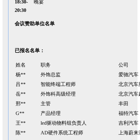
18:30-
晚宴
20:30
会议赞助单位名单
已报名名单：
姓名
职务
公司
杨**
外饰总监
爱驰汽车
吕**
智能终端工程师
北京汽车
岳**
外饰科高级经理
北京汽车
邢**
主管
丰田
G**
产品经理
福特汽车
王**
led驱动物料组负责人
吉利汽车
陈**
AD硬件系统工程师
上海蔚来