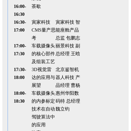
16:00-
茶歇
16:30
16:30-
寅家科技
寅家科技 智
17:00
CMS
量产思
能座舱产品
考
总监 包鹏志
17:00-
车载摄像头
丽景科技 副
17:30
的核心部件
总经理 王晗
及组装工艺
17:30-
3D
视觉雷
北京鉴智机
18:00
达的应用与
器人科技 产
展望
品经理 曹杨
18:00-
车载摄像头
惠州华阳数
18:30
的内参标定
码特 总经理
技术在自动
魏立钧
驾驶算法中
的应用