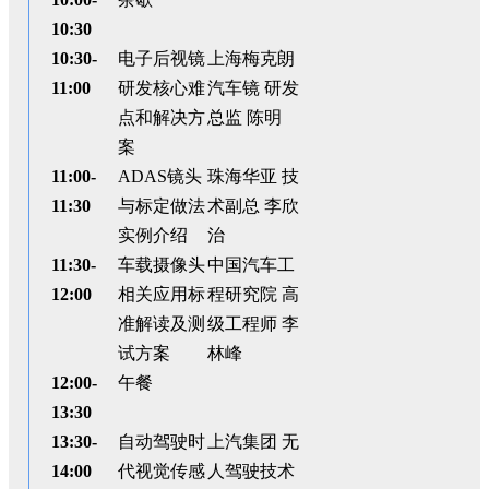
10:30
10:30-
电子后视镜
上海梅克朗
11:00
研发核心难
汽车镜 研发
点和解决方
总监 陈明
案
11:00-
ADAS
镜头
珠海华亚 技
11:30
与标定做法
术副总 李欣
实例介绍
治
11:30-
车载摄像头
中国汽车工
12:00
相关应用标
程研究院 高
准解读及测
级工程师 李
试方案
林峰
12:00-
午餐
13:30
13:30-
自动驾驶时
上汽集团 无
14:00
代视觉传感
人驾驶技术