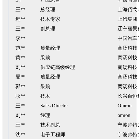
王**
总经理
上海佰弋
程**
技术专家
上汽集团
王**
副总理
辽宁丽景
李**
中国汽车
范**
质量经理
商汤科技
黄**
采购
商汤科技
刘**
供应链高级经理
商汤科技
夏**
质量经理
商汤科技
郭**
采购
商汤科技
耿**
技术
长兴百恒
王**
Sales Director
Omron
刘**
经理
omron
王**
技术副总
宁波帅特
沈**
电子工程师
宁波帅特