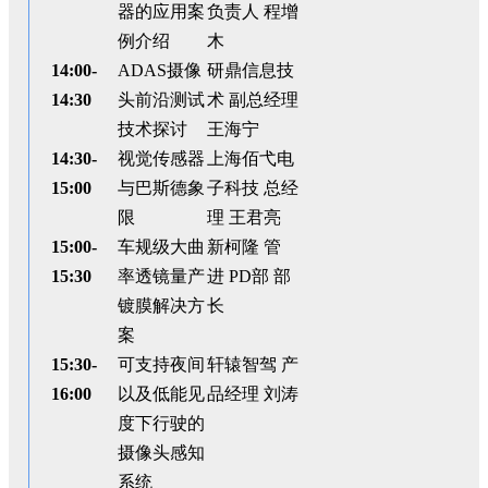
器的应用案
负责人 程增
例介绍
木
14:00-
ADAS摄像
研鼎信息技
14:30
头前沿测试
术 副总经理
技术探讨
王海宁
14:30-
视觉传感器
上海佰弋电
15:00
与巴斯德象
子科技 总经
限
理 王君亮
15:00-
车规级大曲
新柯隆 管
15:30
率透镜量产
进
PD
部 部
镀膜解决方
长
案
15:30-
可支持夜间
轩辕智驾 产
16:00
以及低能见
品经理 刘涛
度下行驶的
摄像头感知
系统