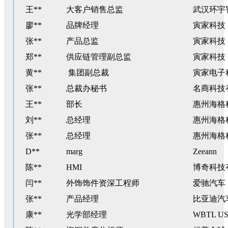
王**
大客户销售总监
武汉环宇
廖**
品牌经理
寅家科技
张**
产品总监
寅家科技
郑**
供应链管理副总监
寅家科技
黄**
集团副总裁
寅家电子
张**
总裁办秘书
名商科技
王**
部长
惠州海格
刘**
总经理
惠州海格
张**
总经理
惠州海格
D**
marg
Zeeann
陈**
HMI
博奇科技
闫**
外饰饰件资深工程师
爱驰汽车
张**
产品经理
比亚迪汽
康**
光学部经理
WBTL U