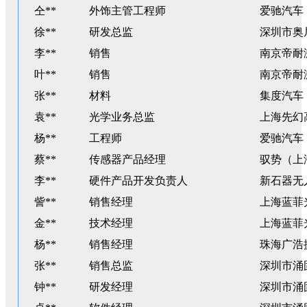
仝**
外饰主管工程师
爱驰汽车
徐**
研发总监
深圳市奥
李**
销售
南京帝耐
叶**
销售
南京帝耐
张**
材料
集度汽车
袁**
光学业务总监
上海先幻
杨**
工程师
爱驰汽车
蔡**
传感器产品经理
驭势（上
李**
硬件产品开发负责人
新石器无
訾**
销售经理
上海蓝菲
金**
技术经理
上海蓝菲
杨**
销售经理
珠海广浩
张**
销售总监
深圳市涌
钟**
研发经理
深圳市涌