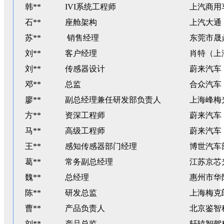
韩**
IVI系统工程师
上汽商用
石**
座舱架构
上汽大通
苏**
销售经理
东莞市晟
刘**
客户经理
肖特（上
刘**
传感器设计
蔚来汽车
邓**
总监
合众汽车
廖**
副总经理兼任研发部负责人
上海峰梅
方**
资深工程师
蔚来汽车
马**
高级工程师
蔚来汽车
王**
感知传感器部门经理
博世汽车
葛**
常务副总经理
江苏京芯
魏**
总经理
惠州市华
陈**
研发总监
上海梅克
曹**
产品负责人
北京鉴智
刘**
产品总监
轩辕智驾