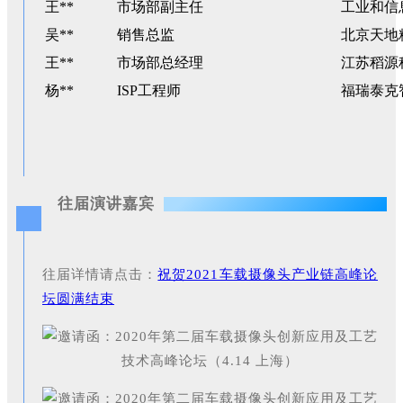
王**
市场部副主任
工业和信
吴**
销售总监
北京天地
王**
市场部总经理
江苏稻源
杨**
ISP工程师
福瑞泰克
往届演讲嘉宾
往届详情请点击：
祝贺2021车载摄像头产业链高峰论
坛圆满结束