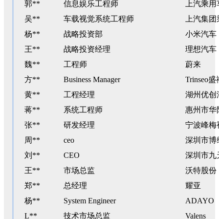
郭**
信息娱乐工程师
上汽乘用
吴**
车载视觉系统工程师
上汽集团
杨**
战略投资部
小米汽车
王**
战略投资经理
理想汽车
魏**
工程师
蔚来
方**
Business Manager
Trinseo
黄**
工程经理
湖州优创
蒋**
系统工程师
惠州市华
张**
研发经理
宁波峰梅
周**
ceo
深圳市博
刘**
CEO
深圳市九
王**
市场总监
沃特股份
郑**
总经理
耀亚
杨**
System Engineer
ADAYO
L**
技术市场总监
Valens