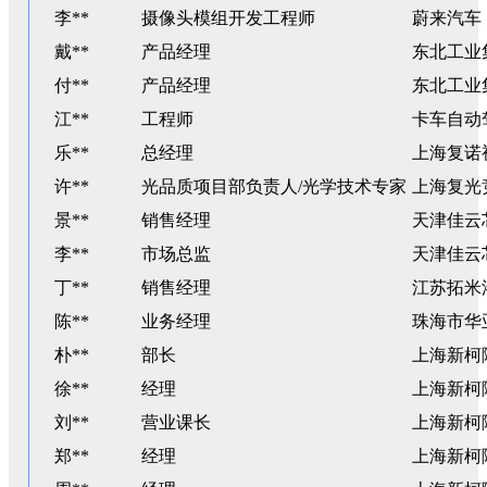
李**
摄像头模组开发工程师
蔚来汽车
戴**
产品经理
东北工业
付**
产品经理
东北工业
江**
工程师
卡车自动
乐**
总经理
上海复诺
许**
光品质项目部负责人/光学技术专家
上海复光
景**
销售经理
天津佳云
李**
市场总监
天津佳云
丁**
销售经理
江苏拓米
陈**
业务经理
珠海市华
朴**
部长
上海新柯
徐**
经理
上海新柯
刘**
营业课长
上海新柯
郑**
经理
上海新柯