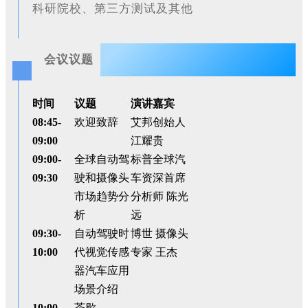
科研院校、第三方测试及其他
会议议题
时间
议题
演讲嘉宾
08:45-
欢迎致辞
艾邦创始人
09:00
江耀贵
09:00-
全球自动驾
标普全球汽
09:30
驶和摄像头
车资深首席
市场趋势分
分析师 陈光
析
远
09:30-
自动驾驶时
博世 摄像头
10:00
代视觉传感
专家 王杰
器汽车应用
场景介绍
10:00-
茶歇