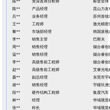
陈**
资深首席分析师
标普全球
陈**
产品经理
昆山力友
吕**
业务经理
苏州首镭
王**
工程师
激光精密
黎**
市场部经理
韩国派视
李**
销售主管
巴斯夫
周**
销售经理
烟台睿创
寇**
销售经理
烟台睿创
李**
高级售前工程师
烟台睿创
赵**
高级售前工程师
艾睿光电
聂**
副总经理
东莞市宇
谢**
销售经理
宇瞳玖洲
段**
硬件结构工程师
集度汽车
林**
经理
华域视觉
张**
科长
华域视觉