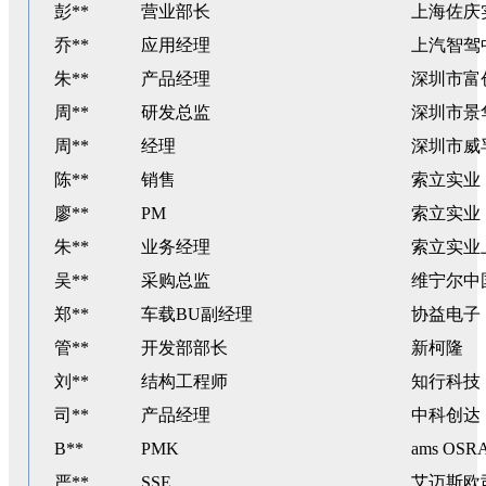
彭**
营业部长
上海佐庆
乔**
应用经理
上汽智驾
朱**
产品经理
深圳市富
周**
研发总监
深圳市景
周**
经理
深圳市威
陈**
销售
索立实业
廖**
PM
索立实业
朱**
业务经理
索立实业
吴**
采购总监
维宁尔中
郑**
车载BU副经理
协益电子
管**
开发部部长
新柯隆
刘**
结构工程师
知行科技
司**
产品经理
中科创达
B**
PMK
ams OSR
严**
SSE
艾迈斯欧