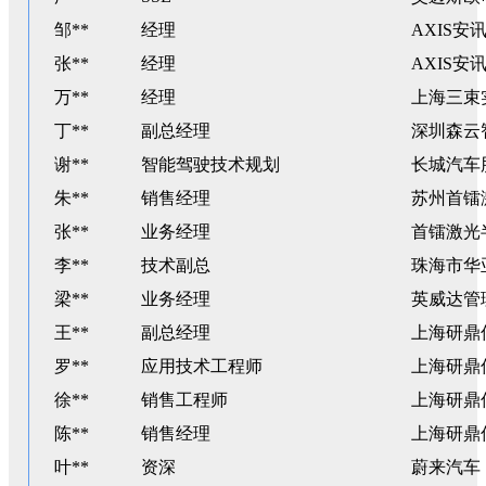
邹**
经理
AXIS安
张**
经理
AXIS安
万**
经理
上海三束
丁**
副总经理
深圳森云
谢**
智能驾驶技术规划
长城汽车
朱**
销售经理
苏州首镭
张**
业务经理
首镭激光
李**
技术副总
珠海市华
梁**
业务经理
英威达管
王**
副总经理
上海研鼎
罗**
应用技术工程师
上海研鼎
徐**
销售工程师
上海研鼎
陈**
销售经理
上海研鼎
叶**
资深
蔚来汽车