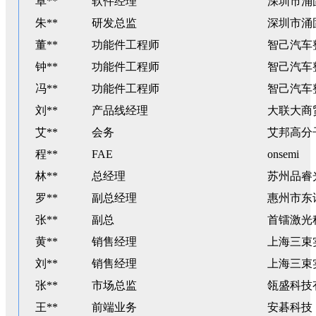
卓**
软件经理
深圳市涌
朱**
研发总监
深圳市涌
董**
功能件工程师
智己汽车
钟**
功能件工程师
智己汽车
冯**
功能件工程师
智己汽车
刘**
产品线经理
大联大商
艾**
会务
艾邦高分
程**
FAE
onsemi
林**
总经理
苏州品睿
罗**
副总经理
惠州市东
张**
副总
首镭激光
黄**
销售经理
上海三束
刘**
销售经理
上海三束
张**
市场总监
瓴盛科技
王**
前端业务
安碁科技