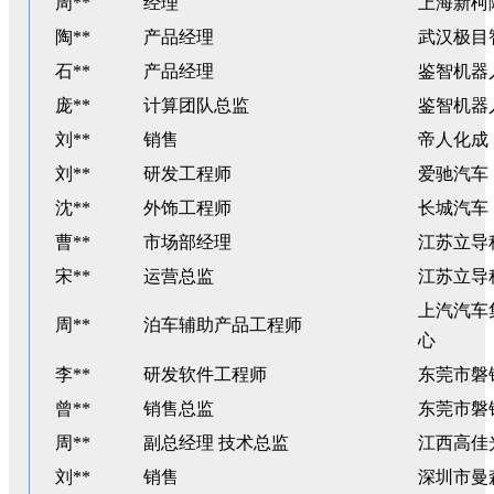
周**
经理
上海新柯
陶**
产品经理
武汉极目
石**
产品经理
鉴智机器
庞**
计算团队总监
鉴智机器
刘**
销售
帝人化成
刘**
研发工程师
爱驰汽车
沈**
外饰工程师
长城汽车
曹**
市场部经理
江苏立导
宋**
运营总监
江苏立导
上汽汽车
周**
泊车辅助产品工程师
心
李**
研发软件工程师
东莞市磐
曾**
销售总监
东莞市磐
周**
副总经理 技术总监
江西高佳
刘**
销售
深圳市曼