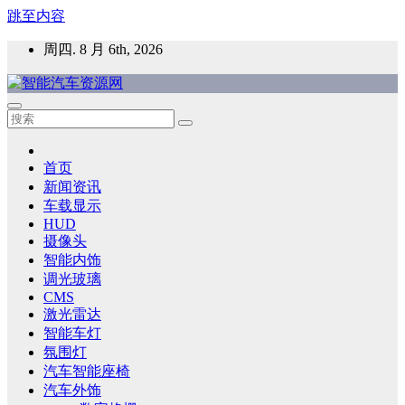
跳至内容
周四. 8 月 6th, 2026
智能汽车资源网
智能表面，智能内饰，新能源汽车，HMI，人车交互，智能车
灯，车用材料
首页
新闻资讯
车载显示
HUD
摄像头
智能内饰
调光玻璃
CMS
激光雷达
智能车灯
氛围灯
汽车智能座椅
汽车外饰