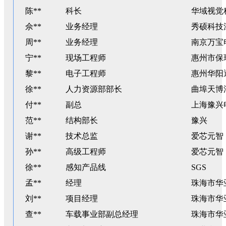
陈**
科长
华域视觉
佘**
业务经理
秀硕科技
周**
业务经理
南京万宝
宁**
现场工程师
惠州市保
黎**
电子工程师
惠州华阳
徐**
人力资源部部长
曲埠天博
付**
副总
上海豫兴
范**
结构部长
豫兴
谢**
技术总监
爱芯元智
孙**
高级工程师
爱芯元智
徐**
感知产品线
SGS
孟**
经理
珠海市华
刘**
项目经理
珠海市华
查**
车载事业部副总经理
珠海市华