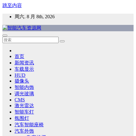
跳至内容
周六. 8 月 8th, 2026
智能汽车资源网
智能表面，智能内饰，新能源汽车，HMI，人车交互，智能车
灯，车用材料
首页
新闻资讯
车载显示
HUD
摄像头
智能内饰
调光玻璃
CMS
激光雷达
智能车灯
氛围灯
汽车智能座椅
汽车外饰