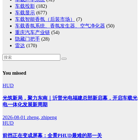
车载投影
(182)
车载显示
(677)
车载智能香氛（后装市场）
(7)
车载香氛系统、香氛发生器、空气净化器
(50)
重庆汽车产业链
(54)
隐藏门把手
(28)
雷达
(170)
You missed
HUD
光筑新局，聚力东南｜沂普光电福建总部新启幕，开启车载光
电一体化发展新周期
2026-08-01
zheng, zhipeng
HUD
前挡正在变成屏幕：全景PHUD最难的那一关