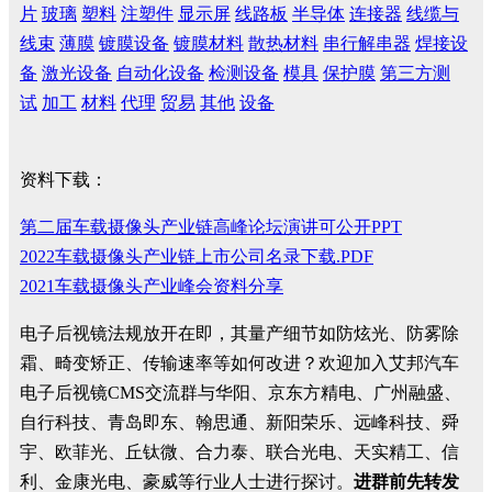
片
玻璃
塑料
注塑件
显示屏
线路板
半导体
连接器
线缆与
线束
薄膜
镀膜设备
镀膜材料
散热材料
串行解串器
焊接设
备
激光设备
自动化设备
检测设备
模具
保护膜
第三方测
试
加工
材料
代理
贸易
其他
设备
资料下载：
第二届车载摄像头产业链高峰论坛演讲可公开PPT
2022车载摄像头产业链上市公司名录下载.PDF
2021车载摄像头产业峰会资料分享
电子后视镜法规放开在即，其量产细节如防炫光、防雾除
霜、畸变矫正、传输速率等如何改进？欢迎加入艾邦汽车
电子后视镜CMS交流群与华阳、京东方精电、广州融盛、
自行科技、青岛即东、翰思通、新阳荣乐、远峰科技、舜
宇、欧菲光、丘钛微、合力泰、联合光电、天实精工、信
利、金康光电、豪威等行业人士进行探讨。
进群前先转发