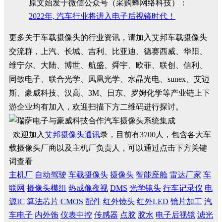
原文始发于微信公众号（采购蜂网络科技）：
2022年, 汽车行业将进入电子后视镜时代！
更多关于车载摄像头的行业资讯，请加入艾邦车载摄像头
交流群，上汽、长城、吉利、比亚迪、德赛西威、华阳、
维宁尔、大陆、博世、航盛、舜宇、欧菲、联创、信利、
同致电子、联合光学、凤凰光学、水晶光电、sunex、艾迈
斯、豪威科技、汉高、3M、日东、罗姆化学等产业链上下
游企业均有加入，欢迎扫描下方二维码进行探讨。
欢迎加入
艾邦摄像头通讯
录，目前有3700人，包含各大车
载摄像头厂商以及主机厂负责人，可以通过点击下方关键
词查看
主机厂
自动驾驶
车载摄像头
摄像头
智能座舱
雷达厂家
车
联网
摄像头模组
热成像夜视
DMS
光学镜头
行车记录仪
电
源IC
算法芯片
CMOS
配件
红外镜头
红外LED
镜片加工
汽
车电子
内外饰
仪表中控
传感器
点胶
胶水
电子后视镜
滤光