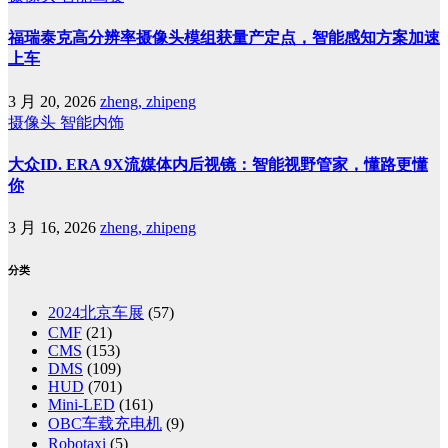
福瑞泰克高分辨率摄像头模组获量产定点，智能感知方案加速
上车
3 月 20, 2026
zheng, zhipeng
摄像头
智能内饰
大众ID. ERA 9X流媒体内后视镜：智能视野管家，懂路更懂
你
3 月 16, 2026
zheng, zhipeng
分类
2024北京车展
(57)
CMF
(21)
CMS
(153)
DMS
(109)
HUD
(701)
Mini-LED
(161)
OBC车载充电机
(9)
Robotaxi
(5)