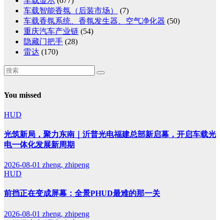
车载显示
(677)
车载智能香氛（后装市场）
(7)
车载香氛系统、香氛发生器、空气净化器
(50)
重庆汽车产业链
(54)
隐藏门把手
(28)
雷达
(170)
You missed
HUD
光筑新局，聚力东南｜沂普光电福建总部新启幕，开启车载光
电一体化发展新周期
2026-08-01
zheng, zhipeng
HUD
前挡正在变成屏幕：全景PHUD最难的那一关
2026-08-01
zheng, zhipeng