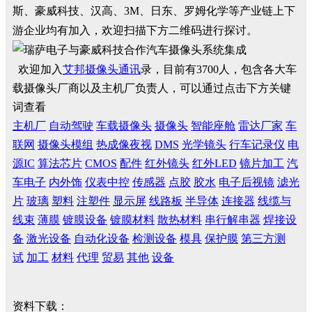
斯、豪威科技、汉高、3M、日东、罗姆化学等产业链上下
游企业均有加入，欢迎扫描下方二维码进行探讨。
欢迎加入
艾邦摄像头通讯
录，目前有3700人，包含各大车
载摄像头厂商以及主机厂负责人，可以通过点击下方关键
词查看
主机厂
自动驾驶
车载摄像头
摄像头
智能座舱
雷达厂家
车
联网
摄像头模组
热成像夜视
DMS
光学镜头
行车记录仪
电
源IC
算法芯片
CMOS
配件
红外镜头
红外LED
镜片加工
汽
车电子
内外饰
仪表中控
传感器
点胶
胶水
电子后视镜
滤光
片
玻璃
塑料
注塑件
显示屏
线路板
半导体
连接器
线缆与
线束
薄膜
镀膜设备
镀膜材料
散热材料
串行解串器
焊接设
备
激光设备
自动化设备
检测设备
模具
保护膜
第三方测
试
加工
材料
代理
贸易
其他
设备
资料下载：