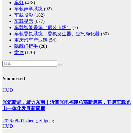
车灯
(478)
车载声学系统
(92)
车载投影
(182)
车载显示
(677)
车载智能香氛（后装市场）
(7)
车载香氛系统、香氛发生器、空气净化器
(50)
重庆汽车产业链
(54)
隐藏门把手
(28)
雷达
(170)
You missed
HUD
光筑新局，聚力东南｜沂普光电福建总部新启幕，开启车载光
电一体化发展新周期
2026-08-01
zheng, zhipeng
HUD