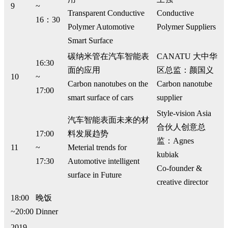
9
~
Transparent Conductive
Conductive
16：30
Polymer Automotive
Polymer Suppliers
Smart Surface
碳纳米管在汽车智能表
CANATU 大中华
16:30
面的应用
区总监：颜国义
10
~
Carbon nanotubes on the
Carbon nanotube
17:00
smart surface of cars
supplier
Style-vision Asia
汽车智能表面未来的材
合伙人创意总
17:00
料发展趋势
监：Agnes
11
~
Meterial trends for
kubiak
17:30
Automotive intelligent
Co-founder &
surface in Future
creative director
18:00
晚饭
~20:00
Dinner
2019