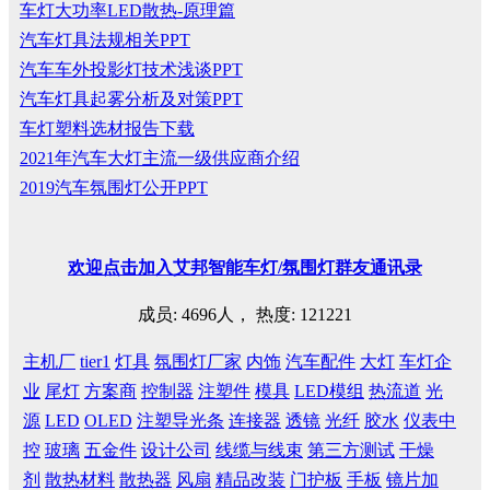
车灯大功率LED散热-原理篇
汽车灯具法规相关PPT
汽车车外投影灯技术浅谈PPT
汽车灯具起雾分析及对策PPT
车灯塑料选材报告下载
2021年汽车大灯主流一级供应商介绍
2019汽车氛围灯公开PPT
欢迎
点击
加入艾邦智能车灯
/
氛围灯群友通讯录
成员: 4696人， 热度: 121221
主机厂
tier1
灯具
氛围灯厂家
内饰
汽车配件
大灯
车灯企
业
尾灯
方案商
控制器
注塑件
模具
LED模组
热流道
光
源
LED
OLED
注塑导光条
连接器
透镜
光纤
胶水
仪表中
控
玻璃
五金件
设计公司
线缆与线束
第三方测试
干燥
剂
散热材料
散热器
风扇
精品改装
门护板
手板
镜片加