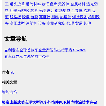
工
透光皮革
透气材料
纹理膜片
元器件
金属材料
透光塑
料
油墨
保护膜
芯片
光学设计
驱动集成
半导体
涂料
天
窗
线路板
胶带
镀膜
亮度计
塑料
热熔胶
焊接设备
检测设
备
高压成型
注塑机
设备
高校研究所
代理
贸易
其他
文章导航
吉利发布全球首款车企量产智能出行手表X Watch
看车载显示屏幕的前世今生
作者
ab
相关文章
智能内饰
银宝山新成功实现大型汽车外饰件PUR模内喷涂技术突破