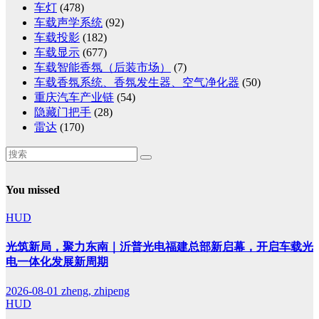
车灯
(478)
车载声学系统
(92)
车载投影
(182)
车载显示
(677)
车载智能香氛（后装市场）
(7)
车载香氛系统、香氛发生器、空气净化器
(50)
重庆汽车产业链
(54)
隐藏门把手
(28)
雷达
(170)
You missed
HUD
光筑新局，聚力东南｜沂普光电福建总部新启幕，开启车载光
电一体化发展新周期
2026-08-01
zheng, zhipeng
HUD