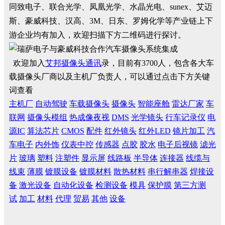
同致电子、联合光学、凤凰光学、水晶光电、sunex、艾迈
斯、豪威科技、汉高、3M、日东、罗姆化学等产业链上下
游企业均有加入，欢迎扫描下方二维码进行探讨。
欢迎加入
艾邦摄像头通讯
录，目前有3700人，包含各大车
载摄像头厂商以及主机厂负责人，可以通过点击下方关键
词查看
主机厂
自动驾驶
车载摄像头
摄像头
智能座舱
雷达厂家
车
联网
摄像头模组
热成像夜视
DMS
光学镜头
行车记录仪
电
源IC
算法芯片
CMOS
配件
红外镜头
红外LED
镜片加工
汽
车电子
内外饰
仪表中控
传感器
点胶
胶水
电子后视镜
滤光
片
玻璃
塑料
注塑件
显示屏
线路板
半导体
连接器
线缆与
线束
薄膜
镀膜设备
镀膜材料
散热材料
串行解串器
焊接设
备
激光设备
自动化设备
检测设备
模具
保护膜
第三方测
试
加工
材料
代理
贸易
其他
设备