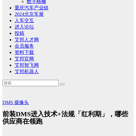
数字格栅
重庆汽车产业链
2024北京车展
人车交互
进入论坛
投稿
艾邦人才网
会员服务
资料下载
艾邦官网
艾邦智飞网
艾邦机器人
DMS
摄像头
前装DMS进入技术+法规「红利期」，哪些
供应商在领跑