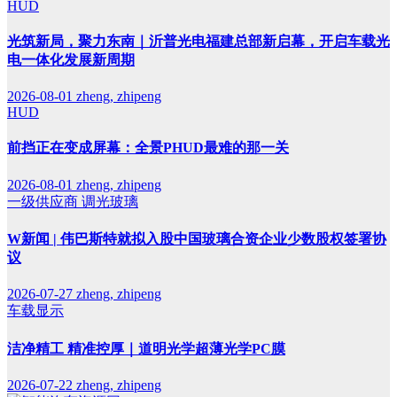
HUD
光筑新局，聚力东南｜沂普光电福建总部新启幕，开启车载光
电一体化发展新周期
2026-08-01
zheng, zhipeng
HUD
前挡正在变成屏幕：全景PHUD最难的那一关
2026-08-01
zheng, zhipeng
一级供应商
调光玻璃
W新闻 | 伟巴斯特就拟入股中国玻璃合资企业少数股权签署协
议
2026-07-27
zheng, zhipeng
车载显示
洁净精工 精准控厚｜道明光学超薄光学PC膜
2026-07-22
zheng, zhipeng