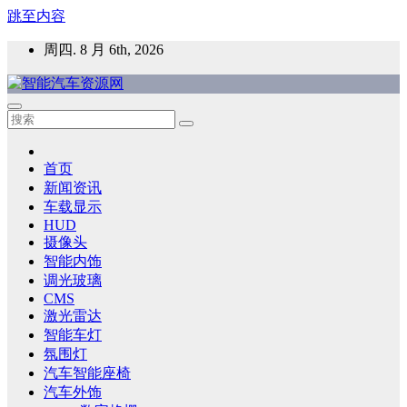
跳至内容
周四. 8 月 6th, 2026
智能汽车资源网
智能表面，智能内饰，新能源汽车，HMI，人车交互，智能车
灯，车用材料
首页
新闻资讯
车载显示
HUD
摄像头
智能内饰
调光玻璃
CMS
激光雷达
智能车灯
氛围灯
汽车智能座椅
汽车外饰