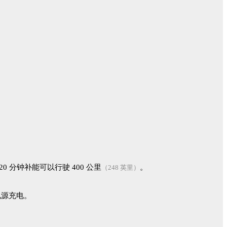
0 分钟补能可以行驶 400 公里
。
（248 英里）
流电源充电。