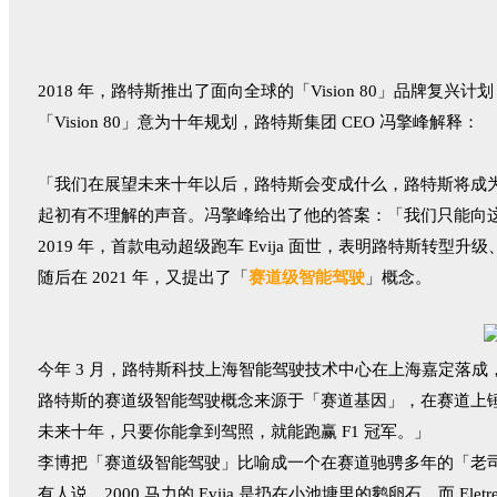
2018 年，路特斯推出了面向全球的「Vision 80」品牌复兴
「Vision 80」意为十年规划，路特斯集团 CEO 冯擎峰解释：
「我们在展望未来十年以后，路特斯会变成什么，路特斯将成
起初有不理解的声音。冯擎峰给出了他的答案：「我们只能向
2019 年，首款电动超级跑车 Evija 面世，表明路特斯转型
随后在 2021 年，又提出了「
赛道级智能驾驶
」概念。
今年 3 月，路特斯科技上海智能驾驶技术中心在上海嘉定落
路特斯的赛道级智能驾驶概念来源于「赛道基因」，在赛道上
未来十年，只要你能拿到驾照，就能跑赢 F1 冠军。」
李博把「赛道级智能驾驶」比喻成一个在赛道驰骋多年的「老
有人说，2000 马力的 Evija 是扔在小池塘里的鹅卵石，而 