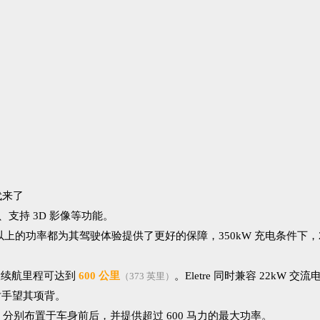
染、支持 3D 影像等功能。
0hp 以上的功率都为其驾驶体验提供了更好的保障，350kW 充电条件下，2
 最大续航里程可达到
600 公里
。Eletre 同时兼容 22kW 交
（373 英里）
众对手望其项背。
电机，分别布置于车身前后，并提供超过 600 马力的最大功率。