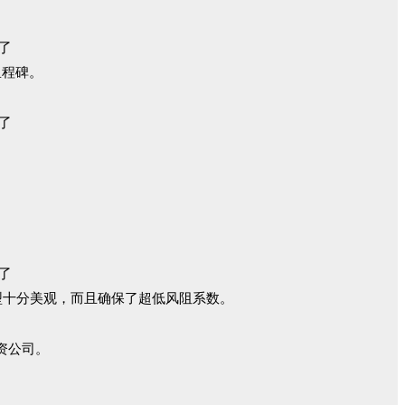
里程碑。
型十分美观，而且确保了超低风阻系数。
合资公司。