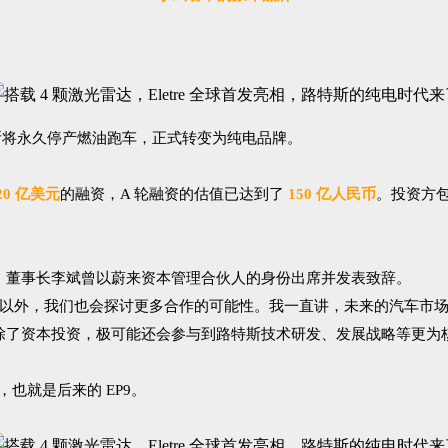
特斯将永久停产燃油跑车，正式转变为纯电品牌。
20 亿美元
的融资，A 轮融资的估值已达到了
150 亿人民币
。投资方
、董事长李斌曾以蔚来资本管理合伙人的身份出席并发表致辞。
投入以外，我们也会探讨更多合作的可能性。我一直讲，未来的汽车市
除了资本投资，极可能还会参与到路特斯技术研发、发展战略等更为
也就是后来的 EP9。