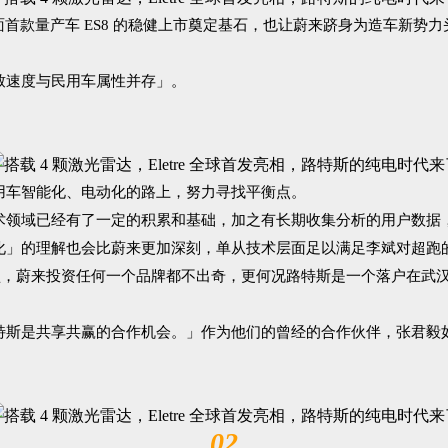
面首款量产车 ES8 的稳健上市奠定基石，也让蔚来跻身为造车新势力
致速度与民用车属性并存」。
用车智能化、电动化的路上，努力寻找平衡点。
术领域已经有了一定的积累和基础，加之有长期收集分析的用户数据
化」的理解也会比蔚来更加深刻，单从技术层面足以满足李斌对超跑
盟，蔚来投资任何一个品牌都不出奇，更何况路特斯是一个落户在武
特斯是共享共赢的合作机会。」作为他们的曾经的合作伙伴，张君毅
02