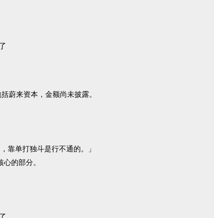
包括蔚来资本，金额尚未披露。
场，靠单打独斗是行不通的。」
核心的部分。