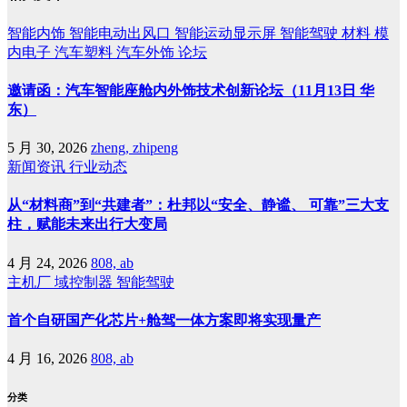
智能内饰
智能电动出风口
智能运动显示屏
智能驾驶
材料
模
内电子
汽车塑料
汽车外饰
论坛
邀请函：汽车智能座舱内外饰技术创新论坛（11月13日 华
东）
5 月 30, 2026
zheng, zhipeng
新闻资讯
行业动态
从“材料商”到“共建者”：杜邦以“安全、静谧、 可靠”三大支
柱，赋能未来出行大变局
4 月 24, 2026
808, ab
主机厂
域控制器
智能驾驶
首个自研国产化芯片+舱驾一体方案即将实现量产
4 月 16, 2026
808, ab
分类