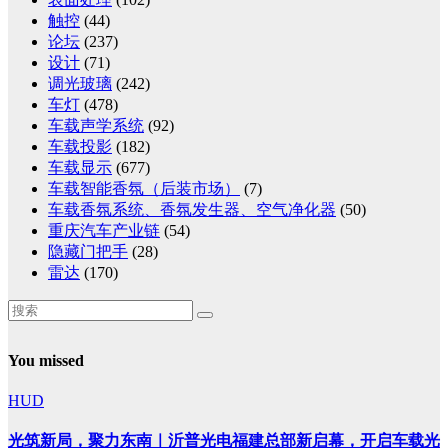
触控
(44)
论坛
(237)
设计
(71)
调光玻璃
(242)
车灯
(478)
车载声学系统
(92)
车载投影
(182)
车载显示
(677)
车载智能香氛（后装市场）
(7)
车载香氛系统、香氛发生器、空气净化器
(50)
重庆汽车产业链
(54)
隐藏门把手
(28)
雷达
(170)
You missed
HUD
光筑新局，聚力东南｜沂普光电福建总部新启幕，开启车载光