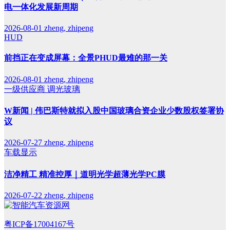
电一体化发展新周期
2026-08-01
zheng, zhipeng
HUD
前挡正在变成屏幕：全景PHUD最难的那一关
2026-08-01
zheng, zhipeng
一级供应商
调光玻璃
W新闻 | 伟巴斯特就拟入股中国玻璃合资企业少数股权签署协
议
2026-07-27
zheng, zhipeng
车载显示
洁净精工 精准控厚｜道明光学超薄光学PC膜
2026-07-22
zheng, zhipeng
粤ICP备17004167号