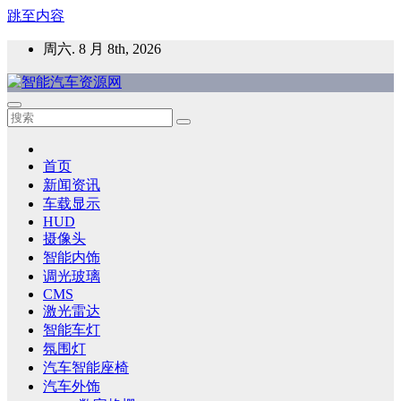
跳至内容
周六. 8 月 8th, 2026
智能汽车资源网
智能表面，智能内饰，新能源汽车，HMI，人车交互，智能车
灯，车用材料
首页
新闻资讯
车载显示
HUD
摄像头
智能内饰
调光玻璃
CMS
激光雷达
智能车灯
氛围灯
汽车智能座椅
汽车外饰