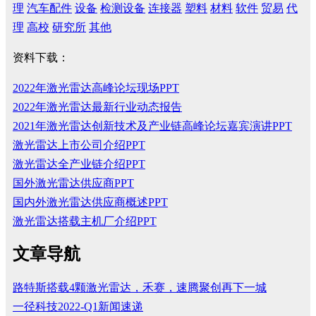
理
汽车配件
设备
检测设备
连接器
塑料
材料
软件
贸易
代
理
高校
研究所
其他
资料下载：
2022年激光雷达高峰论坛现场PPT
2022年激光雷达最新行业动态报告
2021年激光雷达创新技术及产业链高峰论坛嘉宾演讲PPT
激光雷达上市公司介绍PPT
激光雷达全产业链介绍PPT
国外激光雷达供应商PPT
国内外激光雷达供应商概述PPT
激光雷达搭载主机厂介绍PPT
文章导航
路特斯搭载4颗激光雷达，禾赛，速腾聚创再下一城
一径科技2022-Q1新闻速递