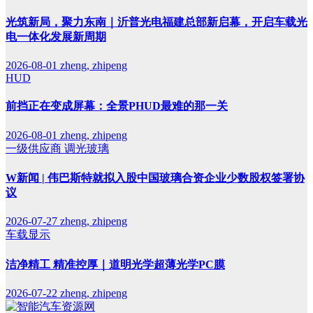
光筑新局，聚力东南｜沂普光电福建总部新启幕，开启车载光
电一体化发展新周期
2026-08-01
zheng, zhipeng
HUD
前挡正在变成屏幕：全景PHUD最难的那一关
2026-08-01
zheng, zhipeng
一级供应商
调光玻璃
W新闻 | 伟巴斯特就拟入股中国玻璃合资企业少数股权签署协
议
2026-07-27
zheng, zhipeng
车载显示
洁净精工 精准控厚｜道明光学超薄光学PC膜
2026-07-22
zheng, zhipeng