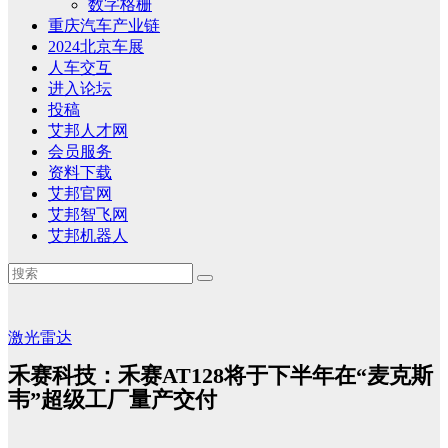
数字格栅
重庆汽车产业链
2024北京车展
人车交互
进入论坛
投稿
艾邦人才网
会员服务
资料下载
艾邦官网
艾邦智飞网
艾邦机器人
激光雷达
禾赛科技：禾赛AT128将于下半年在“麦克斯
韦”超级工厂量产交付