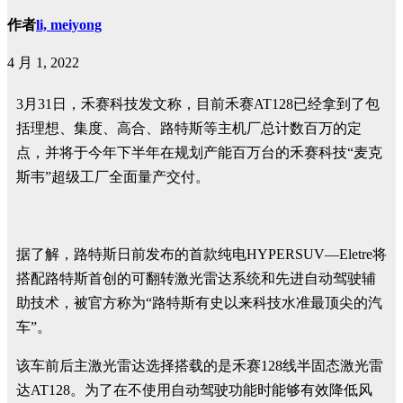
作者
li, meiyong
4 月 1, 2022
3月31日，禾赛科技发文称，目前禾赛AT128已经拿到了包
括理想、集度、高合、路特斯等主机厂总计数百万的定
点，并将于今年下半年在规划产能百万台的禾赛科技“麦克
斯韦”超级工厂全面量产交付。
据了解，路特斯日前发布的首款纯电HYPERSUV—Eletre将
搭配路特斯首创的可翻转激光雷达系统和先进自动驾驶辅
助技术，被官方称为“路特斯有史以来科技水准最顶尖的汽
车”。
该车前后主激光雷达选择搭载的是禾赛128线半固态激光雷
达AT128。为了在不使用自动驾驶功能时能够有效降低风