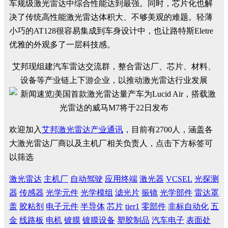
车规级激光雷达中综合性能达到最强。同时，芯片化也解
决了传统高性能激光雷达体积大、不够美观的难题。轻薄
小巧的AT128很容易集成到车身设计中，也让路特斯Eletre
优雅的外观多了一层科技感。
艾邦现组建汽车雷达交流群，整合雷达厂、芯片、材料、
设备等产业链上下游企业，以推动激光雷达行业发展
欢迎加入
艾邦激光雷达产业通讯
，目前有2700人，涵盖各
大激光雷达厂商以及主机厂相关负责人，点击下方标签可
以筛选
激光雷达
主机厂
自动驾驶
应用终端
激光器
VCSEL
光探测
器
传感器
光学元件
光学模组
滤光片
振镜
光学部件
雷达罩
盖
胶粘剂
电子元件
半导体
芯片
tier1
零部件
非标自动化
五
金
线路板
电机
镀膜
镀膜设备
塑胶制品
汽车电子
表面处