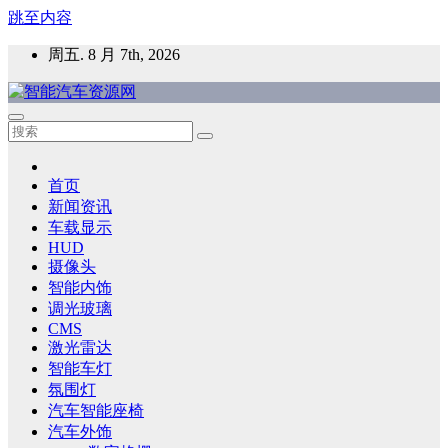
跳至内容
周五. 8 月 7th, 2026
智能汽车资源网
智能表面，智能内饰，新能源汽车，HMI，人车交互，智能车
灯，车用材料
首页
新闻资讯
车载显示
HUD
摄像头
智能内饰
调光玻璃
CMS
激光雷达
智能车灯
氛围灯
汽车智能座椅
汽车外饰