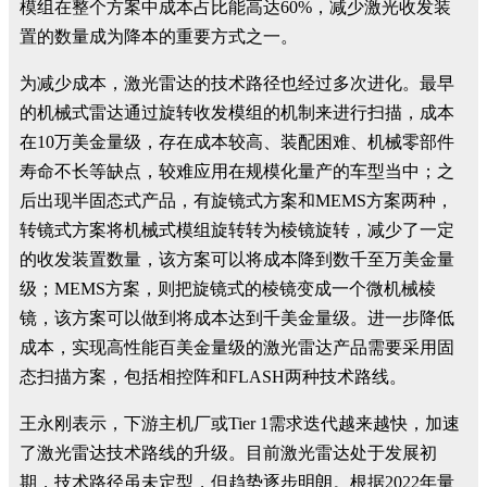
模组在整个方案中成本占比能高达60%，减少激光收发装
置的数量成为降本的重要方式之一。
为减少成本，激光雷达的技术路径也经过多次进化。最早
的机械式雷达通过旋转收发模组的机制来进行扫描，成本
在10万美金量级，存在成本较高、装配困难、机械零部件
寿命不长等缺点，较难应用在规模化量产的车型当中；之
后出现半固态式产品，有旋镜式方案和MEMS方案两种，
转镜式方案将机械式模组旋转转为棱镜旋转，减少了一定
的收发装置数量，该方案可以将成本降到数千至万美金量
级；MEMS方案，则把旋镜式的棱镜变成一个微机械棱
镜，该方案可以做到将成本达到千美金量级。进一步降低
成本，实现高性能百美金量级的激光雷达产品需要采用固
态扫描方案，包括相控阵和FLASH两种技术路线。
王永刚表示，下游主机厂或Tier 1需求迭代越来越快，加速
了激光雷达技术路线的升级。目前激光雷达处于发展初
期，技术路径虽未定型，但趋势逐步明朗。根据2022年量