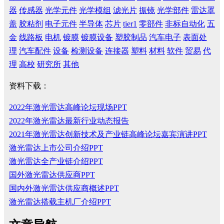
器
传感器
光学元件
光学模组
滤光片
振镜
光学部件
雷达罩
盖
胶粘剂
电子元件
半导体
芯片
tier1
零部件
非标自动化
五
金
线路板
电机
镀膜
镀膜设备
塑胶制品
汽车电子
表面处
理
汽车配件
设备
检测设备
连接器
塑料
材料
软件
贸易
代
理
高校
研究所
其他
资料下载：
2022年激光雷达高峰论坛现场PPT
2022年激光雷达最新行业动态报告
2021年激光雷达创新技术及产业链高峰论坛嘉宾演讲PPT
激光雷达上市公司介绍PPT
激光雷达全产业链介绍PPT
国外激光雷达供应商PPT
国内外激光雷达供应商概述PPT
激光雷达搭载主机厂介绍PPT