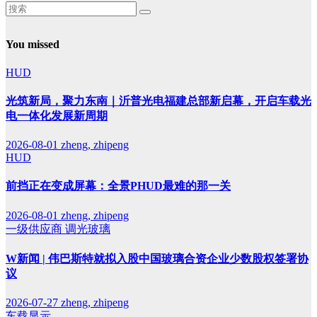
You missed
HUD
光筑新局，聚力东南｜沂普光电福建总部新启幕，开启车载光
电一体化发展新周期
2026-08-01
zheng, zhipeng
HUD
前挡正在变成屏幕：全景PHUD最难的那一关
2026-08-01
zheng, zhipeng
一级供应商
调光玻璃
W新闻 | 伟巴斯特就拟入股中国玻璃合资企业少数股权签署协
议
2026-07-27
zheng, zhipeng
车载显示