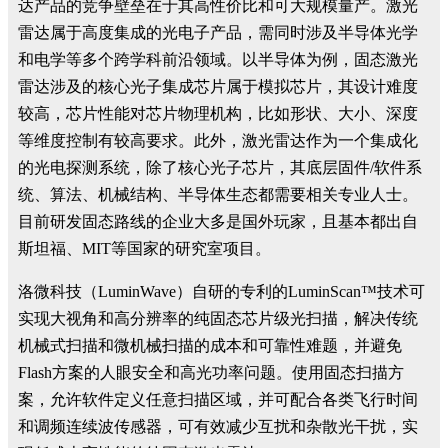
达产品的竞争壁垒在于其高性价比和可大规模量产。激光
雷达属于高度集成的光电子产品，需同时涉及半导体光学
和电学等多个跨学科前沿领域。以半导体为例，固态激光
雷达涉及的核心光子集成芯片属于模拟芯片，其设计难度
较高，芯片性能对芯片物理机构，比如形状、大小、深度
等维度控制有较高要求。此外，激光雷达作为一个集成化
的光电探测系统，除了核心光子芯片，其底层固件/软件系
统、算法、机械结构、半导体生态都需要相关专业人士。
目前研发固态路线的企业大多是国外玩家，且基本都出自
斯坦福、MIT等国家的研究室项目。
洛微科技（LuminWave）自研的专利的LuminScan™技术可
实现大视角和高分辨率的纯固态芯片级光扫描，解决传统
机械式扫描和微机械扫描的成本和可靠性难题，并避免
Flash方案的人眼安全和高光功率问题。使用固态扫描方
案，允许软件定义任意扫描区域，并可配合各类飞行时间
和调频连续波传感器，可有效减少互扰和杂散光干扰，实