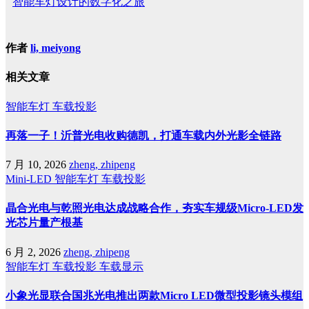
智能车灯设计的数字化之旅
作者
li, meiyong
相关文章
智能车灯
车载投影
再落一子！沂普光电收购德凯，打通车载内外光影全链路
7 月 10, 2026
zheng, zhipeng
Mini-LED
智能车灯
车载投影
晶合光电与乾照光电达成战略合作，夯实车规级Micro-LED发
光芯片量产根基
6 月 2, 2026
zheng, zhipeng
智能车灯
车载投影
车载显示
小象光显联合国兆光电推出两款Micro LED微型投影镜头模组