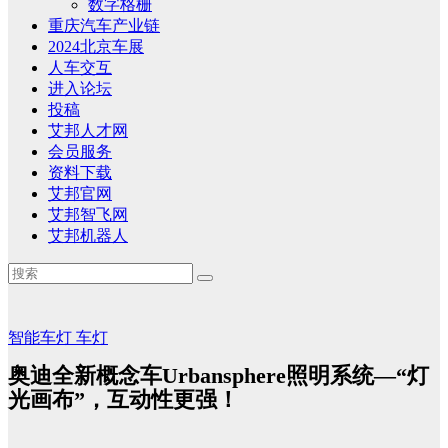
数字格栅
重庆汽车产业链
2024北京车展
人车交互
进入论坛
投稿
艾邦人才网
会员服务
资料下载
艾邦官网
艾邦智飞网
艾邦机器人
智能车灯
车灯
奥迪全新概念车Urbansphere照明系统—“灯
光画布”，互动性更强！