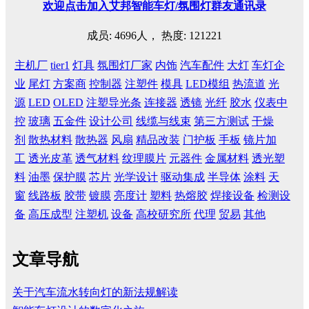
欢迎
点击
加入艾邦智能车灯
/
氛围灯群友通讯录
成员: 4696人， 热度: 121221
主机厂
tier1
灯具
氛围灯厂家
内饰
汽车配件
大灯
车灯企
业
尾灯
方案商
控制器
注塑件
模具
LED模组
热流道
光
源
LED
OLED
注塑导光条
连接器
透镜
光纤
胶水
仪表中
控
玻璃
五金件
设计公司
线缆与线束
第三方测试
干燥
剂
散热材料
散热器
风扇
精品改装
门护板
手板
镜片加
工
透光皮革
透气材料
纹理膜片
元器件
金属材料
透光塑
料
油墨
保护膜
芯片
光学设计
驱动集成
半导体
涂料
天
窗
线路板
胶带
镀膜
亮度计
塑料
热熔胶
焊接设备
检测设
备
高压成型
注塑机
设备
高校研究所
代理
贸易
其他
文章导航
关于汽车流水转向灯的新法规解读