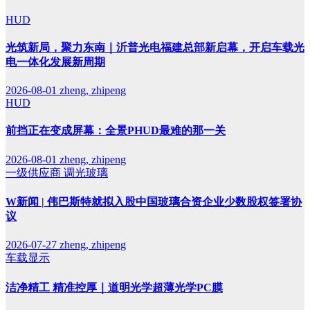
HUD
光筑新局，聚力东南｜沂普光电福建总部新启幕，开启车载光
电一体化发展新周期
2026-08-01
zheng, zhipeng
HUD
前挡正在变成屏幕：全景PHUD最难的那一关
2026-08-01
zheng, zhipeng
一级供应商
调光玻璃
W新闻 | 伟巴斯特就拟入股中国玻璃合资企业少数股权签署协
议
2026-07-27
zheng, zhipeng
车载显示
洁净精工 精准控厚｜道明光学超薄光学PC膜