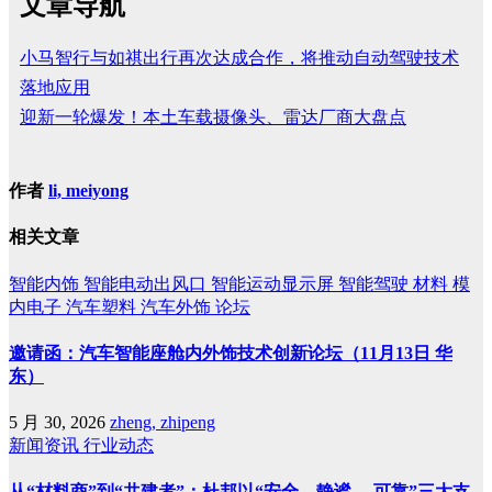
文章导航
小马智行与如祺出行再次达成合作，将推动自动驾驶技术
落地应用
迎新一轮爆发！本土车载摄像头、雷达厂商大盘点
作者
li, meiyong
相关文章
智能内饰
智能电动出风口
智能运动显示屏
智能驾驶
材料
模
内电子
汽车塑料
汽车外饰
论坛
邀请函：汽车智能座舱内外饰技术创新论坛（11月13日 华
东）
5 月 30, 2026
zheng, zhipeng
新闻资讯
行业动态
从“材料商”到“共建者”：杜邦以“安全、静谧、 可靠”三大支