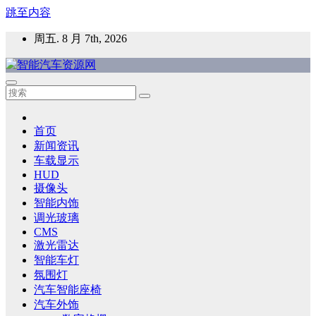
跳至内容
周五. 8 月 7th, 2026
智能汽车资源网
智能表面，智能内饰，新能源汽车，HMI，人车交互，智能车
灯，车用材料
首页
新闻资讯
车载显示
HUD
摄像头
智能内饰
调光玻璃
CMS
激光雷达
智能车灯
氛围灯
汽车智能座椅
汽车外饰