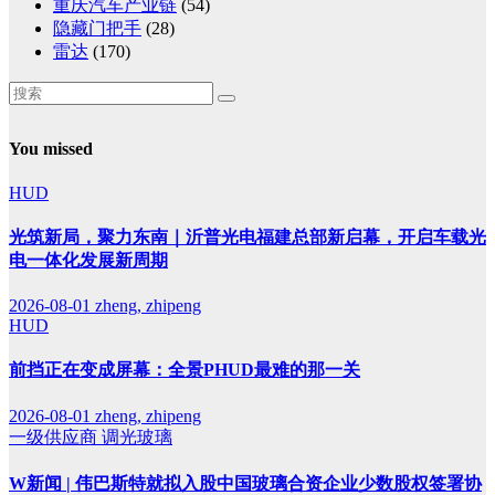
重庆汽车产业链
(54)
隐藏门把手
(28)
雷达
(170)
You missed
HUD
光筑新局，聚力东南｜沂普光电福建总部新启幕，开启车载光
电一体化发展新周期
2026-08-01
zheng, zhipeng
HUD
前挡正在变成屏幕：全景PHUD最难的那一关
2026-08-01
zheng, zhipeng
一级供应商
调光玻璃
W新闻 | 伟巴斯特就拟入股中国玻璃合资企业少数股权签署协