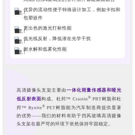
优异的流动性便于特殊设计加工，例如卡扣和
包塑嵌件
更出色的激光打标性能
低光线反射，降低潜在光学干扰
耐水解和低雾化性能
高清摄像头支架主要由
一体化雨量传感器和哑光
®
低反射表面
构成。
杜邦™ Crastin
PBT树脂和杜
®
邦™ Rynite
PET树脂能为汽车制造商提供显著
的优势
——我们的材料有助于挡风玻璃高清摄像
头支架在
最严苛的环境下依然保持牢固稳定
。