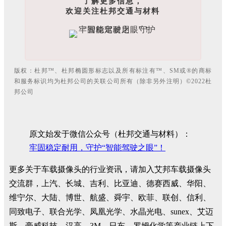
了解更多信息，
欢迎关注杜邦交通与材料
版权：杜邦™、杜邦椭圆形标志以及所有标注有™、SM或®的商标
和服务标识均为杜邦公司的关联公司所有（除非另外注明）©2022杜
邦公司
原文始发于微信公众号（杜邦交通与材料）：
牢固稳定耐用，守护“智能驾驶之眼”！
更多关于车载摄像头的行业资讯，请加入艾邦车载摄像头
交流群，上汽、长城、吉利、比亚迪、德赛西威、华阳、
维宁尔、大陆、博世、航盛、舜宇、欧菲、联创、信利、
同致电子、联合光学、凤凰光学、水晶光电、sunex、艾迈
斯、豪威科技、汉高、3M、日东、罗姆化学等产业链上下