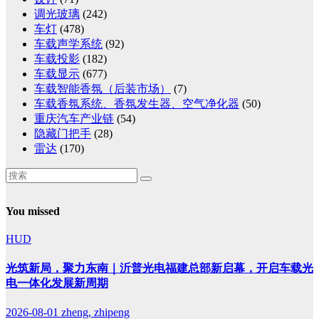
调光玻璃
(242)
车灯
(478)
车载声学系统
(92)
车载投影
(182)
车载显示
(677)
车载智能香氛（后装市场）
(7)
车载香氛系统、香氛发生器、空气净化器
(50)
重庆汽车产业链
(54)
隐藏门把手
(28)
雷达
(170)
You missed
HUD
光筑新局，聚力东南｜沂普光电福建总部新启幕，开启车载光
电一体化发展新周期
2026-08-01
zheng, zhipeng