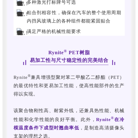
多种激光打标牌号可选
粘合剂相容性，确保在汽车的整个使用周期
内挡风玻璃上的各种组件都能紧固贴合
满足严格的机械性能要求
®
Rynite
PET树脂
易加工性与尺寸稳定性的完美结合
®
Rynite
兼具增强型聚对苯二甲酸乙二醇酯（PET）
的
最优特性和更易加工性能，
使高性能部件的生产
得以实现。
该聚合物刚性高、耐紫外线，还兼具热性能、机械
®
性能和化学性能的良好平衡。此外，
Rynite
在冷
模温度条件下成型时翘曲率低
，是制造高清摄像头
支架的理想之选。