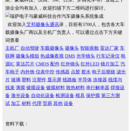
游企业均有加入，欢迎扫描下方二维码进行探讨。
欢迎加入
艾邦摄像头通讯
录，目前有3700人，包含各大车
载摄像头厂商以及主机厂负责人，可以通过点击下方关键
词查看
主机厂
自动驾驶
车载摄像头
摄像头
智能座舱
雷达厂家
车
联网
摄像头模组
热成像夜视
DMS
光学镜头
行车记录仪
电
源IC
算法芯片
CMOS
配件
红外镜头
红外LED
镜片加工
汽
车电子
内外饰
仪表中控
传感器
点胶
胶水
电子后视镜
滤光
片
玻璃
塑料
注塑件
显示屏
线路板
半导体
连接器
线缆与
线束
薄膜
镀膜设备
镀膜材料
散热材料
串行解串器
焊接设
备
激光设备
自动化设备
检测设备
模具
保护膜
第三方测
试
加工
材料
代理
贸易
其他
设备
资料下载：