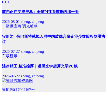
HUD
前挡正在变成屏幕：全景PHUD最难的那一关
2026-08-01
zheng, zhipeng
一级供应商
调光玻璃
W新闻 | 伟巴斯特就拟入股中国玻璃合资企业少数股权签署协
议
2026-07-27
zheng, zhipeng
车载显示
洁净精工 精准控厚｜道明光学超薄光学PC膜
2026-07-22
zheng, zhipeng
粤ICP备17004167号