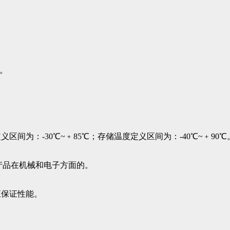
V。
为：-30℃~﹢85℃；存储温度定义区间为：-40℃~﹢90℃
，产品在机械和电子方面的。
应保证性能。