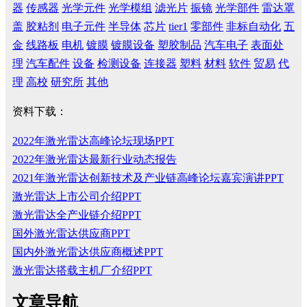
器
传感器
光学元件
光学模组
滤光片
振镜
光学部件
雷达罩
盖
胶粘剂
电子元件
半导体
芯片
tier1
零部件
非标自动化
五
金
线路板
电机
镀膜
镀膜设备
塑胶制品
汽车电子
表面处
理
汽车配件
设备
检测设备
连接器
塑料
材料
软件
贸易
代
理
高校
研究所
其他
资料下载：
2022年激光雷达高峰论坛现场PPT
2022年激光雷达最新行业动态报告
2021年激光雷达创新技术及产业链高峰论坛嘉宾演讲PPT
激光雷达上市公司介绍PPT
激光雷达全产业链介绍PPT
国外激光雷达供应商PPT
国内外激光雷达供应商概述PPT
激光雷达搭载主机厂介绍PPT
文章导航