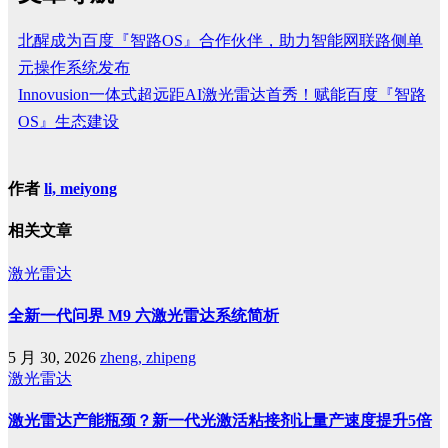
北醒成为百度『智路OS』合作伙伴，助力智能网联路侧单
元操作系统发布
Innovusion一体式超远距AI激光雷达首秀！赋能百度『智路
OS』生态建设
作者
li, meiyong
相关文章
激光雷达
全新一代问界 M9 六激光雷达系统简析
5 月 30, 2026
zheng, zhipeng
激光雷达
激光雷达产能瓶颈？新一代光激活粘接剂让量产速度提升5倍