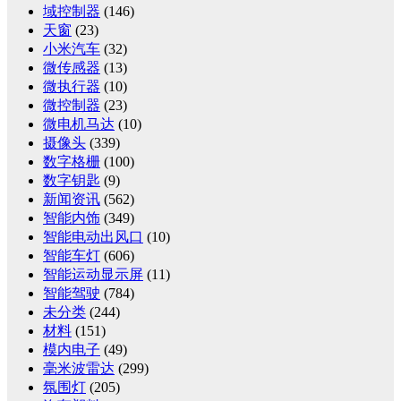
域控制器
(146)
天窗
(23)
小米汽车
(32)
微传感器
(13)
微执行器
(10)
微控制器
(23)
微电机马达
(10)
摄像头
(339)
数字格栅
(100)
数字钥匙
(9)
新闻资讯
(562)
智能内饰
(349)
智能电动出风口
(10)
智能车灯
(606)
智能运动显示屏
(11)
智能驾驶
(784)
未分类
(244)
材料
(151)
模内电子
(49)
毫米波雷达
(299)
氛围灯
(205)