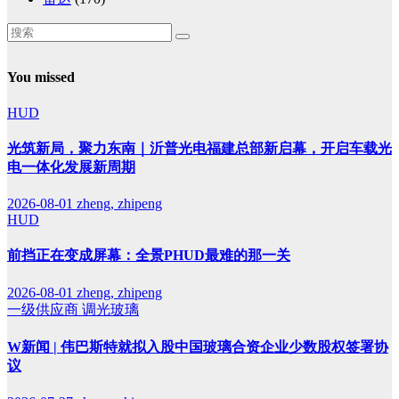
You missed
HUD
光筑新局，聚力东南｜沂普光电福建总部新启幕，开启车载光
电一体化发展新周期
2026-08-01
zheng, zhipeng
HUD
前挡正在变成屏幕：全景PHUD最难的那一关
2026-08-01
zheng, zhipeng
一级供应商
调光玻璃
W新闻 | 伟巴斯特就拟入股中国玻璃合资企业少数股权签署协
议