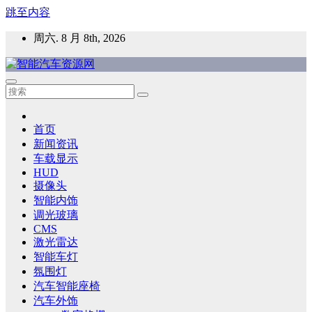
跳至内容
周六. 8 月 8th, 2026
智能汽车资源网
智能表面，智能内饰，新能源汽车，HMI，人车交互，智能车
灯，车用材料
首页
新闻资讯
车载显示
HUD
摄像头
智能内饰
调光玻璃
CMS
激光雷达
智能车灯
氛围灯
汽车智能座椅
汽车外饰