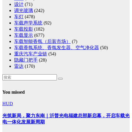
设计
(71)
调光玻璃
(242)
车灯
(478)
车载声学系统
(92)
车载投影
(182)
车载显示
(677)
车载智能香氛（后装市场）
(7)
车载香氛系统、香氛发生器、空气净化器
(50)
重庆汽车产业链
(54)
隐藏门把手
(28)
雷达
(170)
You missed
HUD
光筑新局，聚力东南｜沂普光电福建总部新启幕，开启车载光
电一体化发展新周期