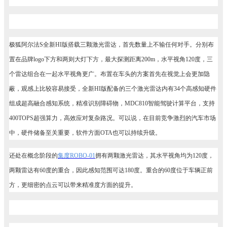
极狐阿尔法S全新HI版搭载三颗激光雷达，首先数量上不输任何对手。分别布
置在品牌logo下方和两则大灯下方，最大探测距离200m，水平视角120度，三
个雷达组合在一起水平视角更广。布置在车头的方案首先在视觉上会更加隐
蔽，观感上比较容易接受，全新HI版配备的三个激光雷达内有34个高感知硬件
组成超高融合感知系统，精准识别障碍物，MDC810智能驾驶计算平台，支持
400TOPS超强算力，高效应对复杂路况。可以说，在目前竞争激烈的汽车市场
中，硬件储备至关重要，软件方面OTA也可以持续升级。
还处在概念阶段的
集度
ROBO-01
拥有两颗激光雷达，其水平视角均为120度，
两颗雷达有60度的重合，因此感知范围可达180度。重合的60度位于车辆正前
方，更细密的点云可以带来精准度方面的提升。