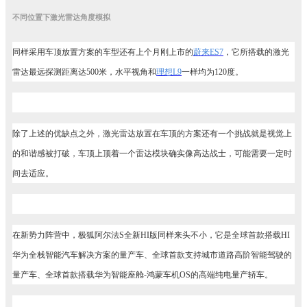
不同位置下激光雷达角度模拟
同样采用车顶放置方案的车型还有上个月刚上市的
蔚来ES7
，它所搭载的激光
雷达最远探测距离达500米，水平视角和
理想L9
一样均为120度。
除了上述的优缺点之外，激光雷达放置在车顶的方案还有一个挑战就是视觉上
的和谐感被打破，车顶上顶着一个雷达模块确实像高达战士，可能需要一定时
间去适应。
在新势力阵营中，极狐阿尔法S全新HI版同样来头不小，它是全球首款搭载HI
华为全栈智能汽车解决方案的量产车、全球首款支持城市道路高阶智能驾驶的
量产车、全球首款搭载华为智能座舱-鸿蒙车机OS的高端纯电量产轿车。