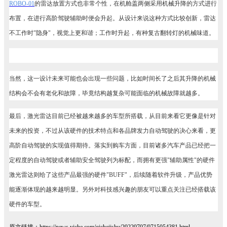
ROBO-01
的雷达放置方式也非常个性，在机舱盖两侧采用机械升降的方式进行
布置，在进行高阶驾驶辅助时便会升起。从设计来说这种方式比较创新，雷达
不工作时"隐身"，视觉上更和谐；工作时升起，有种复古翻转灯的机械味道。
当然，这一设计未来可能也会出现一些问题，比如时间长了之后其升降的机械
结构会不会有老化和故障，毕竟结构越复杂可能面临的机械故障就越多。
最后，激光雷达目前已经被越来越多的车型所搭载，从目前来看它更像是针对
未来的投资，不过从该硬件的技术特点和各品牌发力自动驾驶的决心来看，更
高阶自动驾驶的实现值得期待。落实到购车方面，目前诸多汽车产品已经把一
定程度的自动驾驶或者辅助安全驾驶列为标配，而拥有更强"辅助属性"的硬件
激光雷达则给了这些产品最强的硬件"BUFF"，后续随着软件升级，产品优势
能逐渐体现的越来越明显。另外对科技感兴趣的朋友可以重点关注已经搭载该
硬件的车型。
原文链接：https://news.yiche.com/qichejishu/20220707/0715054381.html