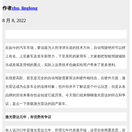
作者
zhu, linglong
8 月 8, 2022
在如今的汽车市场，要说最为人所津津乐道的技术方向，自动驾驶绝对可以榜
上有名。上至豪车及造车新势力，下至亲民的家用车，大家都把智能驾驶辅助
当成发展及营销的重点，实际上这类技术也确实给用户带来了更多便利。
实现更高阶、甚至是完全的自动驾驶需要算法和硬件相结合，在硬件方面，激
光雷达成为众多车企的追捧对象，也许你并不了解这是个什么玩意，但是从各
品牌的宣传来看你也会知道它挺厉害。今天我们就来聊聊激光雷达的特点和争
议，盘点一下搭载激光雷达的国产新车。
激光雷达元年，有优势有争议
有人说2022年是激光雷达元年，所谓元年代表着开端，这背后有两重意思，首