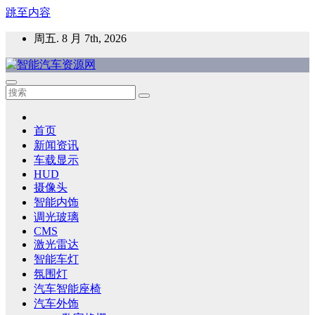
跳至内容
周五. 8 月 7th, 2026
智能汽车资源网
智能表面，智能内饰，新能源汽车，HMI，人车交互，智能车
灯，车用材料
首页
新闻资讯
车载显示
HUD
摄像头
智能内饰
调光玻璃
CMS
激光雷达
智能车灯
氛围灯
汽车智能座椅
汽车外饰