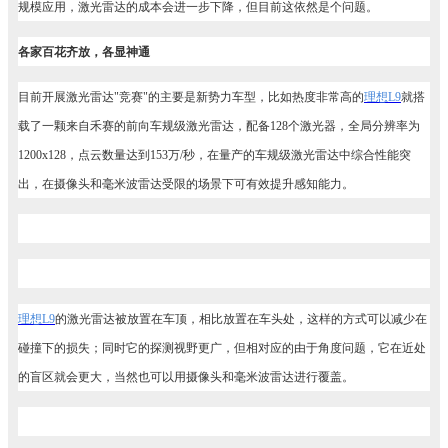
规模应用，激光雷达的成本会进一步下降，但目前这依然是个问题。
各家百花齐放，各显神通
目前开展激光雷达"竞赛"的主要是新势力车型，比如热度非常高的
理想L9
就搭
载了一颗来自禾赛的前向车规级激光雷达，配备128个激光器，全局分辨率为
1200x128，点云数量达到153万/秒，在量产的车规级激光雷达中综合性能突
出，在摄像头和毫米波雷达受限的场景下可有效提升感知能力。
理想L9
的激光雷达被放置在车顶，相比放置在车头处，这样的方式可以减少在
碰撞下的损失；同时它的探测视野更广，但相对应的由于角度问题，它在近处
的盲区就会更大，当然也可以用摄像头和毫米波雷达进行覆盖。