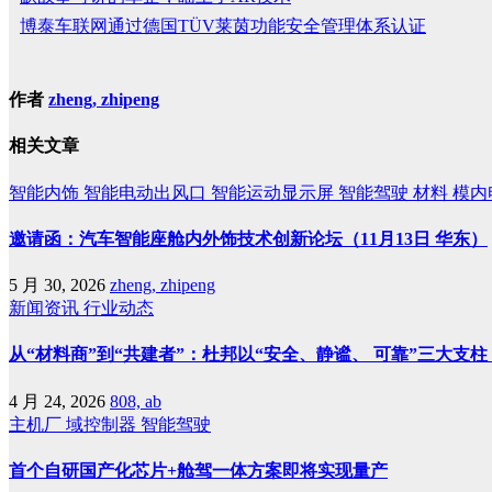
博泰车联网通过德国TÜV莱茵功能安全管理体系认证
作者
zheng, zhipeng
相关文章
智能内饰
智能电动出风口
智能运动显示屏
智能驾驶
材料
模内
邀请函：汽车智能座舱内外饰技术创新论坛（11月13日 华东）
5 月 30, 2026
zheng, zhipeng
新闻资讯
行业动态
从“材料商”到“共建者”：杜邦以“安全、静谧、 可靠”三大支
4 月 24, 2026
808, ab
主机厂
域控制器
智能驾驶
首个自研国产化芯片+舱驾一体方案即将实现量产