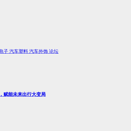
电子
汽车塑料
汽车外饰
论坛
柱，赋能未来出行大变局