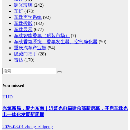
调光玻璃
(242)
车灯
(478)
车载声学系统
(92)
车载投影
(182)
车载显示
(677)
车载智能香氛（后装市场）
(7)
车载香氛系统、香氛发生器、空气净化器
(50)
重庆汽车产业链
(54)
隐藏门把手
(28)
雷达
(170)
You missed
HUD
光筑新局，聚力东南｜沂普光电福建总部新启幕，开启车载光
电一体化发展新周期
2026-08-01
zheng, zhipeng