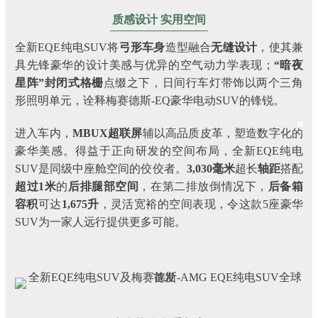
质感设计 实用空间
全新EQE纯电SUV将
弓形车身
造型融合
无缝设计
，使其兼
具先锋豪华的设计美感与优异的空气动力学表现；
“暗夜
星阵”封闭式格栅
点缀之下，日间行车灯带饰以两个三角
形照明单元，诠释梅赛德斯-EQ豪华电动SUV的锋锐。
进入车内，
MBUX超联屏
辅以高品质皮革，塑造数字化的
豪华美感。得益于正向研发的空间布局，全新EQE纯电
SUV是同级中座舱空间的佼佼者。
3,030毫米
超长
轴距
搭配
超过1米
的
后排腿部空间
，在第二排放倒情况下，
后备箱
容积
可达
1,675升
，灵活宽裕的空间表现，令这款5座豪华
SUV为一家人远行提供更多可能。