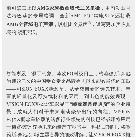
前引擎盖上以
AMG家族徽章取代三叉星徽
，更勾勒出阿
法特巴赫的专属格调。全新AMG EQE纯电SUV还搭载
®
AMG全音域电子声浪
，以杜比全景声
，谱写更加声临其
境的澎湃声浪。
智能所及，源于想象。本次EQ科技日上，梅赛德斯-奔驰
为期盼已久的中国受众带来品牌有史以来能效最优的车型
——VISION EQXX概念车。从全栈自研的领先技术、丰
富的轻量化及可持续材料的应用，到出色的能效表现，
VISION EQXX概念车彰显了“
能效就是硬通货
”的企业愿
景，成就人们对于未来电动豪华出行的向往。VISION
EQXX概念车搭载的诸多行业领先的科技已经或即将应用
于梅赛德斯-奔驰未来的量产车型当中。科技日期间，梅赛
德斯-奔驰以3场主题各异的细致讲解，让VISION EQXX概