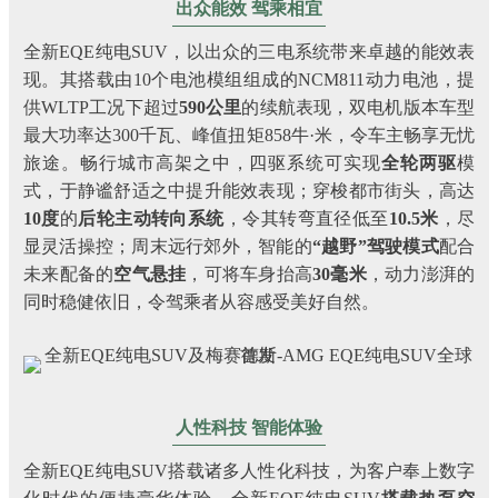
出众能效 驾乘相宜
全新EQE纯电SUV，以出众的三电系统带来卓越的能效表
现。其搭载由10个电池模组组成的NCM811动力电池，提
供WLTP工况下超过
590公里
的续航表现，双电机版本车型
最大功率达300千瓦、峰值扭矩858牛·米，令车主畅享无忧
旅途。畅行城市高架之中，四驱系统可实现
全轮两驱
模
式，于静谧舒适之中提升能效表现；穿梭都市街头，高达
10度
的
后轮主动转向系统
，令其转弯直径低至
10.5米
，尽
显灵活操控；周末远行郊外，智能的
“越野”驾驶模式
配合
未来配备的
空气悬挂
，可将车身抬高
30
毫米
，动力澎湃的
同时稳健依旧，令驾乘者从容感受美好自然。
人性科技 智能体验
全新EQE纯电SUV搭载诸多人性化科技，为客户奉上数字