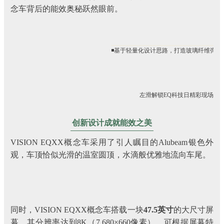
念车背后的能效奥秘跃然眼前。
◾基于轻量化设计思路，打造玻璃纤维弹簧
◾
左滑解锁EQ科技日精彩现场
创新设计成就能效之美
VISION EQXX概念车采用了引人瞩目的Alubeam银色外
观，车顶恰似光滑的温室圆顶，水滴般优雅地流向车尾。
同时，VISION EQXX概念车搭载一块
47.5英寸
的大尺寸屏
幕，其分辨率达到8K（7,680×660像素），可根据屏幕特