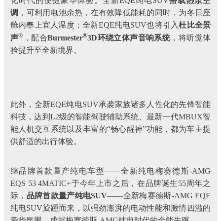
化时代的便捷豪华体验。全新EQE纯电SUV
搭载热泵空
调
，可利用电池余热，在有效降低能耗的同时，为冬日座
舱内奉上宜人温度；全新EQE纯电SUV也将引入
杜比全景
®
®
声
，配合
Burmester
3D环绕立体声音响系统
，将听觉体
验提升至全新境界。
此外，全新EQE纯电SUV承袭家族诸多人性化的先锋智能
科技，达到L2级的智能驾驶辅助系统、最新一代MBUX智
能人机交互系统以及丰富的“畅心醒神”功能，都为车主提
供舒适的出行体验。
继品牌首款量产纯电车型——全新纯电梅赛德斯-AMG
EQS 53 4MATIC+于今年上市之后，在品牌诞生55周年之
际，
品牌首款量产纯电SUV
——全新梅赛德斯-AMG EQE
纯电SUV旋踵而来，以强劲澎湃的电动性能和激情四溢的
豪华氛围，成就梅赛德斯-AMG纯电时代的全能先驱。