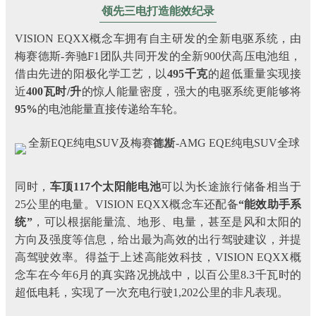
领先三电打造能效纪录
VISION EQXX概念车拥有自主研发的全新电驱系统，由
梅赛德斯-奔驰F1团队共同开发的全新900伏高压电池组，
借由先进的阳极化学工艺，以
495千克
的超低重量实现接
近
400瓦时/升
的惊人能量密度，强大的电驱系统更能够将
95%
的电池能量直接传递给车轮。
同时，
车顶117个太阳能电池
可以为长途旅行储备相当于
25公里的电量。VISION EQXX概念车还配备
“能效助手系
统”
，可以根据能量流、地形、电量，甚至是风和太阳的
方向及强度等信息，给出最为高效的出行驾驶建议，并提
高驾驶效率。得益于上述高能效科技，VISION EQXX概
念车在今年6月的真实路况挑战中，以百公里8.3千瓦时的
超低电耗，实现了一次充电行驶1,202公里的非凡表现。