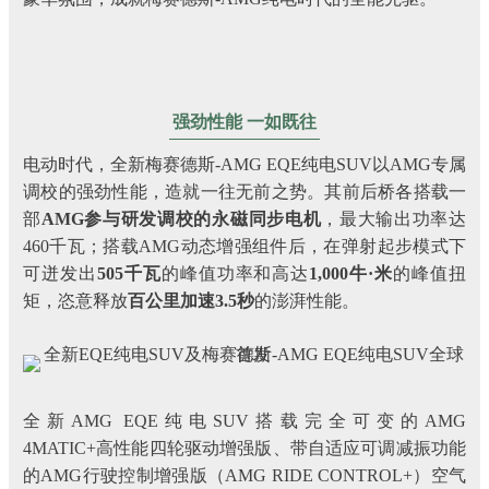
强劲性能 一如既往
电动时代，全新梅赛德斯-AMG EQE纯电SUV以AMG专属
调校的强劲性能，造就一往无前之势。其前后桥各搭载一
部
AMG参与研发调校的永磁同步电机
，最大输出功率达
460千瓦；搭载AMG动态增强组件后，在弹射起步模式下
可迸发出
505千瓦
的峰值功率和高达
1,000牛·米
的峰值扭
矩，恣意释放
百公里加速
3.5秒
的澎湃性能。
全新AMG EQE纯电SUV搭载完全可变的AMG
4MATIC+高性能四轮驱动增强版、带自适应可调减振功能
的AMG行驶控制增强版（AMG RIDE CONTROL+）空气