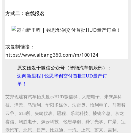
方式二：在线报名
或复制链接：
https://www.aibang360.com/m/100124
原文始发于微信公众号（智能汽车俱乐部）：
迈向新里程 | 锐思华创交付首批HUD量产订
单！
艾邦现建有汽车抬头显示HUD微信群，大陆电子、未来黑科
技、泽景、马瑞利、华阳多媒体、法雷奥、怡利电子、前海智
云谷、613所、矢崎仪表、疆程、乐驾科技、棱镜全息、京龙
睿信、均胜电子、炽云科技、锐思华创、舜宇光学、广景、宝
沃汽车、北汽、日产、比亚迪、一汽、上汽、蔚来、吉利、