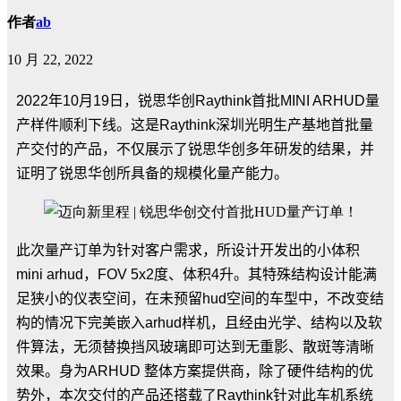
作者
ab
10 月 22, 2022
2022
年
10
月
19
日，锐思华创
Raythink
首批
MINI ARHUD
量
产样件顺利下线。这是
Raythink
深圳光明生产基地首批量
产交付的产品，不仅展示了锐思华创多年研发的结果，并
证明了锐思华创所具备的规模化量产能力。
此次量产订单为针对客户需求，所设计开发出的小体积
mini arhud
，
FOV 5x2
度、体积
4
升。其特殊结构设计能满
足狭小的仪表空间，在未预留
hud
空间的车型中，不改变结
构的情况下完美嵌入
arhud
样机，且经由光学、结构以及软
件算法，无须替换挡风玻璃即可达到无重影、散斑等清晰
效果。身为
ARHUD
整体方案提供商，除了硬件结构的优
势外，本次交付的产品还搭载了
Raythink
针对此车机系统