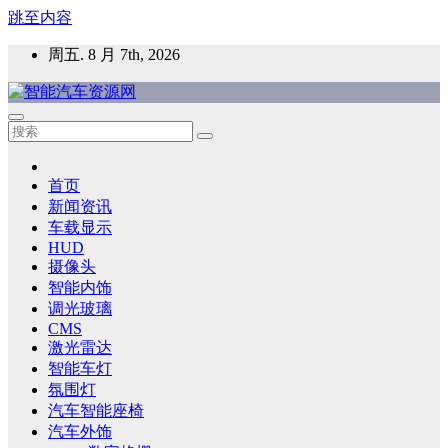
跳至内容
周五. 8 月 7th, 2026
智能汽车资源网
智能表面，智能内饰，新能源汽车，HMI，人车交互，智能车
灯，车用材料
首页
新闻资讯
车载显示
HUD
摄像头
智能内饰
调光玻璃
CMS
激光雷达
智能车灯
氛围灯
汽车智能座椅
汽车外饰