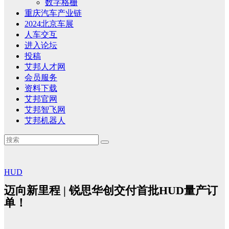
数字格栅
重庆汽车产业链
2024北京车展
人车交互
进入论坛
投稿
艾邦人才网
会员服务
资料下载
艾邦官网
艾邦智飞网
艾邦机器人
HUD
迈向新里程 | 锐思华创交付首批HUD量产订
单！