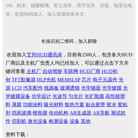
3M、积水、福耀玻璃、富兰光学、亮宇光学、京瓷、瑞霏光电
等，欢迎扫码加入。加入前请转发本文。
长按识别二维码，加入群聊
欢迎加入
艾邦HUD通讯录
，目前有2500人，包含各大HUD
厂商以及主机厂负责人均已经加入，可以通过点击下方关
键词查看
主机厂
自动驾驶
车联网
HUD厂商
HUD初
创
TFT影像源
DLP光机
MEMSLSP
芯片
电子元器件
光
源
LCD
汽车配件
线路板
玻璃透镜
光学镜面
光学镀膜
光
学镀膜设备
光学设计
光波导
匀光片
光扩散膜
高性能塑
料
薄膜
功能涂料
吸光材料
散热方案
贴合胶带
胶水
胶粘
剂
挡风玻璃
楔形膜
传动机构
AR生成器
AR导航
测试软
件
切割机
激光设备
检测设备
设备
其他
资料下载：