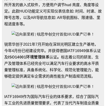
所开发的嵌入式软件，方便用户调节
hud
亮度、角度等设
定。此款
HUD
功能定义可实现仪表信息如
:
时间、时速、故
障号志等，以及
AR
导航信息如
: AR
导航图标、限速值、里
程进度条等。
锐思华创于
2021
年
7
月开始在深圳光明区建立生产基地，
今年
4
月份已经建设完毕。并获得德国
IATF16949
体系认证
及
ISO14001
环境管理体系
认证
。
标志着公司的研发、生
产及管理体系已经完全可以满足汽车行业要求的高水平质
量管理标准，具备系统化、科学化、规范化管理能力，能
够稳定提供满足车企需求的高性能生产制造规范流程。
IATF16949
作为国际汽车行业的体系要求，综合了国际汽
车工业的先进质量管理要求，代表了当代汽车制造业质量