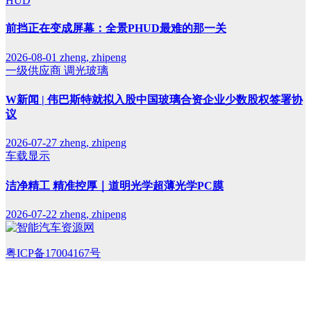
HUD
前挡正在变成屏幕：全景PHUD最难的那一关
2026-08-01
zheng, zhipeng
一级供应商
调光玻璃
W新闻 | 伟巴斯特就拟入股中国玻璃合资企业少数股权签署协
议
2026-07-27
zheng, zhipeng
车载显示
洁净精工 精准控厚｜道明光学超薄光学PC膜
2026-07-22
zheng, zhipeng
粤ICP备17004167号