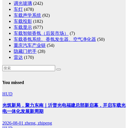
调光玻璃
(242)
车灯
(478)
车载声学系统
(92)
车载投影
(182)
车载显示
(677)
车载智能香氛（后装市场）
(7)
车载香氛系统、香氛发生器、空气净化器
(50)
重庆汽车产业链
(54)
隐藏门把手
(28)
雷达
(170)
You missed
HUD
光筑新局，聚力东南｜沂普光电福建总部新启幕，开启车载光
电一体化发展新周期
2026-08-01
zheng, zhipeng