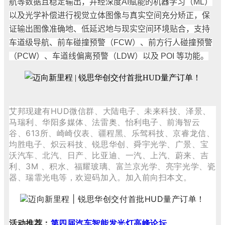
航等数据且稳定输出，并经深度
AI
赋能的机器学习（
ML
）
以及光学补偿进行视觉立体图像与真实空间充分矫正，保
证输出图像准确地、低延迟地与现实空间环境贴合，支持
车道级导航、前车碰撞预警（
FCW
）、前方行人碰撞预警
（
PCW
）、车道线偏离预警（
LDW
）以及
POI
等功能。
艾邦现建有HUD微信群、大陆电子、未来科技、泽景、
马瑞利、华阳多媒体、法雷奥、怡利电子、前海智云
谷、613所、崎崎仪表、疆程黑、乐驾科技、京睿龙信、
均胜电子、炽云科技、锐思华创、舜宇光学、广景、宝
沃汽车、北汽、日产、比亚迪、一汽、上汽、蔚来、吉
利、3M 、积水、福耀玻璃、富兰京光学、亮宇光学、瓷
器、瑞霏光电等，欢迎码加入。加入前向扫本文。
活动推荐
：
第四届汽车智能发光灯高峰论坛