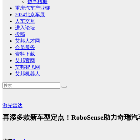
数字格栅
重庆汽车产业链
2024北京车展
人车交互
进入论坛
投稿
艾邦人才网
会员服务
资料下载
艾邦官网
艾邦智飞网
艾邦机器人
激光雷达
再添多款新车型定点！RoboSense助力奇