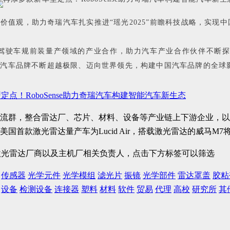
企业价值观，助力奇瑞汽车扎实推进“瑶光2025”前瞻科技战略，
在智能驾驶车规前装量产领域的产业合作，助力汽车产业合作伙伴不
能中国汽车品牌不断超越极限、迈向世界领先，构建中国汽车品牌的全球
定点！RoboSense助力奇瑞汽车构建智能汽车新生态
流群，整合雷达厂、芯片、材料、设备等产业链上下游企业，以
大激光雷达厂商以及主机厂相关负责人，点击下方标签可以筛选
传感器
光学元件
光学模组
滤光片
振镜
光学部件
雷达罩盖
胶粘
设备
检测设备
连接器
塑料
材料
软件
贸易
代理
高校
研究所
其