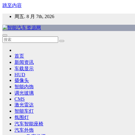
跳至内容
周五. 8 月 7th, 2026
智能汽车资源网
智能表面，智能内饰，新能源汽车，HMI，人车交互，智能车
首页
新闻资讯
车载显示
HUD
摄像头
智能内饰
调光玻璃
CMS
激光雷达
智能车灯
氛围灯
汽车智能座椅
汽车外饰