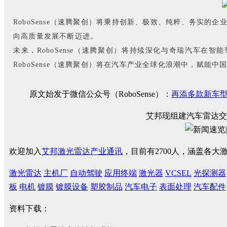
RoboSense（速腾聚创）将秉持创新、极致、纯粹、务实的
向高质量发展不断迈进。
未来，RoboSense（速腾聚创）将持续深化与奇瑞汽车
RoboSense（速腾聚创）将在汽车产业全球化浪潮中，赋
原文始发于微信公众号（RoboSense）：
再添多款新车型
艾邦现组建汽车雷达交
欢迎加入
艾邦激光雷达产业通讯
，目前有2700人，涵盖各
激光雷达
主机厂
自动驾驶
应用终端
激光器
VCSEL
光探测器
板
电机
镀膜
镀膜设备
塑胶制品
汽车电子
表面处理
汽车配件
资料下载：