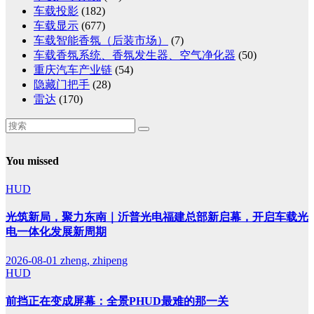
车载投影
(182)
车载显示
(677)
车载智能香氛（后装市场）
(7)
车载香氛系统、香氛发生器、空气净化器
(50)
重庆汽车产业链
(54)
隐藏门把手
(28)
雷达
(170)
You missed
HUD
光筑新局，聚力东南｜沂普光电福建总部新启幕，开启车载光
电一体化发展新周期
2026-08-01
zheng, zhipeng
HUD
前挡正在变成屏幕：全景PHUD最难的那一关