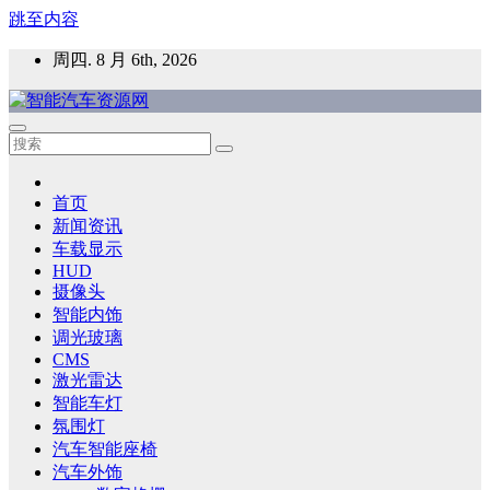
跳至内容
周四. 8 月 6th, 2026
智能汽车资源网
智能表面，智能内饰，新能源汽车，HMI，人车交互，智能车
灯，车用材料
首页
新闻资讯
车载显示
HUD
摄像头
智能内饰
调光玻璃
CMS
激光雷达
智能车灯
氛围灯
汽车智能座椅
汽车外饰