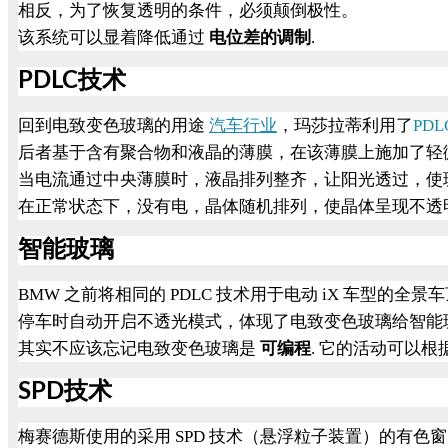
相反，为了恢复透明的条件，必须颠倒极性。
该系统可以显着降低通过
电位差的调制
.
技术
PDLC
回到电致变色玻璃的用途
汽车行业
，玛莎拉蒂利用了
PDL
后者基于含有聚合物和液晶的薄膜，在该薄膜上施加了轻
当电流通过中央薄膜时，液晶排列整齐，让阳光透过，使
在正常状态下，没有电，晶体随机排列，使晶体呈现不透
智能玻璃
BMW
之前将相同的
PDLC
技术用于电动
iX
车型的全景车
停车时自动开启不透光模式，体现了电致变色玻璃给智能
其实不应该忘记电致变色玻璃是
可编程
.
它的活动可以根
技术
SPD
梅赛德斯使用的采用
SPD
技术（悬浮粒子装置）的有色窗