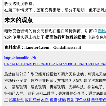
改变透明度收费。
在第二种情况下，屋顶变得更暗，部分不透明，但不是乳
未来的观点
电致变色玻璃的首次亮相现在也在等待侧窗、后窗和
挡风
它的使用实际上有助于
提高旅行和旅程的质量
.
电致变色
资料来源：
it.motor1.com
、
Guidafinestra.it
https://vitrumlife.it/zh-
CN/%E6%B1%BD%E8%BD%A6%E5%88%B6%E9%80%A0%E5
虽然目前部分车型已经开始搭载可调光天幕玻璃，可调光天
推动行业发展，攻克行业瓶颈，艾邦特为大家组建了汽车调
方、福耀玻璃、耀皮玻璃、青耀玻璃、光羿科技、祢若电子
等都已入群。
欢迎识别二维码，关注微信公众号，通过底部
厂
汽车配件
应用终端
材料
镀膜
玻璃
设备
变色材料
电致变