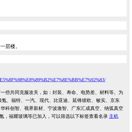
上一层楼。
E5%8F%98%E8%89%B2%E7%8E%BB%E7%92%83/
下一些共同克服攻关，如：封装、寿命、电势差、材料等。为
极氪、福特、一汽、现代、比亚迪、延锋彼欧、敏实、京东
、华科创智、视界新材、宁波激智、广东汇成真空、纳弧真空
氪，福耀玻璃等已加入，可以筛选以下标签查看名录
主机