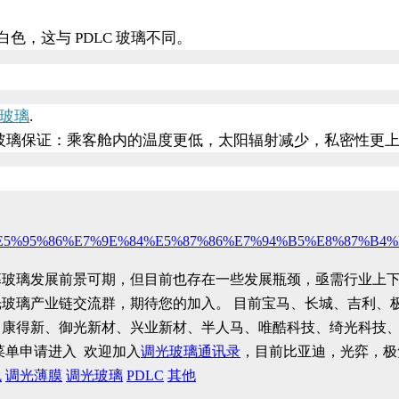
白色，这与
PDLC
玻璃不同。
玻璃
.
玻璃保证：乘客舱内的温度更低，太阳辐射减少，私密性更
%95%86%E7%9E%84%E5%87%86%E7%94%B5%E8%87%B4%
幕玻璃发展前景可期，但目前也存在一些发展瓶颈，亟需行业上
光玻璃产业链交流群，期待您的加入。
目前宝马、长城、吉利、
、康得新、御光新材、兴业新材、半人马、唯酷科技、绮光科技
菜单申请进入
欢迎加入
调光玻璃通讯录
，目前比亚迪，光弈，极
色
调光薄膜
调光玻璃
PDLC
其他