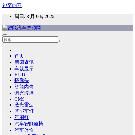
跳至内容
周日. 8 月 9th, 2026
智能汽车资源网
智能表面，智能内饰，新能源汽车，HMI，人车交互，智能车
灯，车用材料
首页
新闻资讯
车载显示
HUD
摄像头
智能内饰
调光玻璃
CMS
激光雷达
智能车灯
氛围灯
汽车智能座椅
汽车外饰