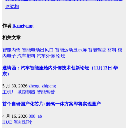
达架构
作者
li, meiyong
相关文章
智能内饰
智能电动出风口
智能运动显示屏
智能驾驶
材料
模
内电子
汽车塑料
汽车外饰
论坛
邀请函：汽车智能座舱内外饰技术创新论坛（11月13日 华
东）
5 月 30, 2026
zheng, zhipeng
主机厂
域控制器
智能驾驶
首个自研国产化芯片+舱驾一体方案即将实现量产
4 月 16, 2026
808, ab
HUD
智能驾驶