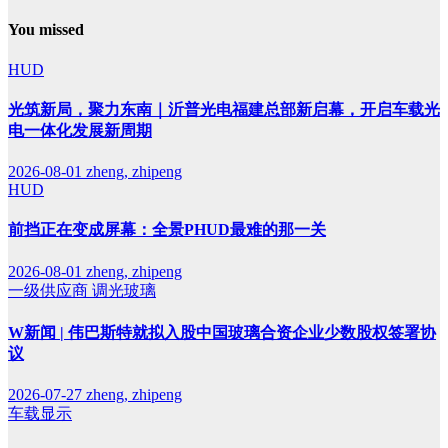
You missed
HUD
光筑新局，聚力东南｜沂普光电福建总部新启幕，开启车载光
电一体化发展新周期
2026-08-01
zheng, zhipeng
HUD
前挡正在变成屏幕：全景PHUD最难的那一关
2026-08-01
zheng, zhipeng
一级供应商
调光玻璃
W新闻 | 伟巴斯特就拟入股中国玻璃合资企业少数股权签署协
议
2026-07-27
zheng, zhipeng
车载显示