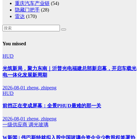
重庆汽车产业链
(54)
隐藏门把手
(28)
雷达
(170)
You missed
HUD
光筑新局，聚力东南｜沂普光电福建总部新启幕，开启车载光
电一体化发展新周期
2026-08-01
zheng, zhipeng
HUD
前挡正在变成屏幕：全景PHUD最难的那一关
2026-08-01
zheng, zhipeng
一级供应商
调光玻璃
W新闻 | 伟巴斯特就拟入股中国玻璃合资企业少数股权签署协