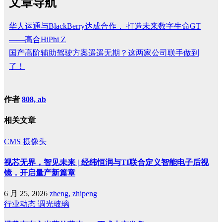
文章导航
华人运通与BlackBerry达成合作， 打造未来数字生命GT
——高合HiPhi Z
国产高阶辅助驾驶方案遥遥无期？这两家公司联手做到
了！
作者
808, ab
相关文章
CMS
摄像头
视芯无界，智见未来 | 经纬恒润与TI联合定义智能电子后视
镜，开启量产新篇章
6 月 25, 2026
zheng, zhipeng
行业动态
调光玻璃