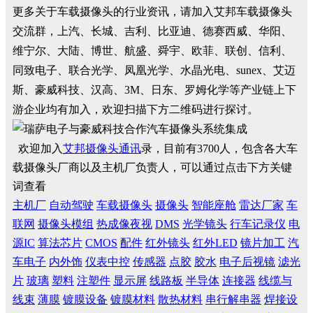
更多关于车载摄像头的行业资讯，请加入艾邦车载摄像头
交流群，上汽、长城、吉利、比亚迪、德赛西威、华阳、
维宁尔、大陆、博世、航盛、舜宇、欧菲、联创、信利、
同致电子、联合光学、凤凰光学、水晶光电、sunex、艾迈
斯、豪威科技、汉高、3M、日东、罗姆化学等产业链上下
游企业均有加入，欢迎扫描下方二维码进行探讨。
欢迎加入
艾邦摄像头通讯
录，目前有3700人，包含各大车
载摄像头厂商以及主机厂负责人，可以通过点击下方关键
词查看
主机厂
自动驾驶
车载摄像头
摄像头
智能座舱
雷达厂家
车
联网
摄像头模组
热成像夜视
DMS
光学镜头
行车记录仪
电
源IC
算法芯片
CMOS
配件
红外镜头
红外LED
镜片加工
汽
车电子
内外饰
仪表中控
传感器
点胶
胶水
电子后视镜
滤光
片
玻璃
塑料
注塑件
显示屏
线路板
半导体
连接器
线缆与
线束
薄膜
镀膜设备
镀膜材料
散热材料
串行解串器
焊接设