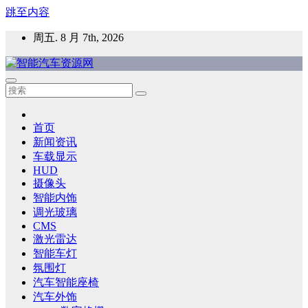
跳至内容
周五. 8 月 7th, 2026
智能汽车资源网
智能表面，智能内饰，新能源汽车，HMI，人车交互，智能车
灯，车用材料
首页
新闻资讯
车载显示
HUD
摄像头
智能内饰
调光玻璃
CMS
激光雷达
智能车灯
氛围灯
汽车智能座椅
汽车外饰