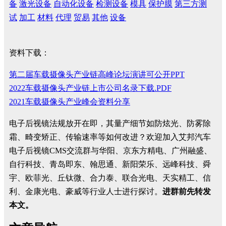
备
激光设备
自动化设备
检测设备
模具
保护膜
第三方测
试
加工
材料
代理
贸易
其他
设备
资料下载：
第二届车载摄像头产业链高峰论坛演讲可公开PPT
2022车载摄像头产业链上市公司名录下载.PDF
2021车载摄像头产业峰会资料分享
电子后视镜法规放开在即，其量产细节如防炫光、防雾除
霜、畸变矫正、传输速率等如何改进？欢迎加入艾邦汽车
电子后视镜CMS交流群与华阳、京东方精电、广州融盛、
自行科技、青岛即东、翰思通、新阳荣乐、远峰科技、舜
宇、欧菲光、丘钛微、合力泰、联合光电、天实精工、信
利、金康光电、豪威等行业人士进行探讨。
进群前先转发
本文。