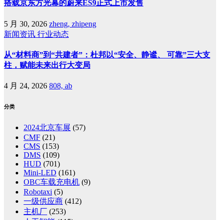
搭载京东方光幕的蔚来ES9正式上市发售
5 月 30, 2026
zheng, zhipeng
新闻资讯
行业动态
从“材料商”到“共建者”：杜邦以“安全、静谧、 可靠”三大支
柱，赋能未来出行大变局
4 月 24, 2026
808, ab
分类
2024北京车展
(57)
CMF
(21)
CMS
(153)
DMS
(109)
HUD
(701)
Mini-LED
(161)
OBC车载充电机
(9)
Robotaxi
(5)
一级供应商
(412)
主机厂
(253)